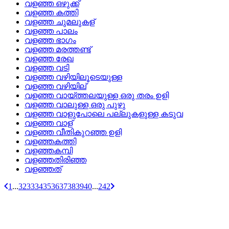
വളഞ്ഞ ഒഴുക്ക്
വളഞ്ഞ കത്തി
വളഞ്ഞ ചുമലുകള്
വളഞ്ഞ പാലം
വളഞ്ഞ ഭാഗം
വളഞ്ഞ മരത്തണ്ട്
വളഞ്ഞ രേഖ
വളഞ്ഞ വടി
വളഞ്ഞ വഴിയിലൂടെയുള്ള
വളഞ്ഞ വഴിയില്
വളഞ്ഞ വായ്‌ത്തലയുള്ള ഒരു തരം ഉളി
വളഞ്ഞ വാലുള്ള ഒരു പുഴു
വളഞ്ഞ വാളുപോലെ പല്ലുകളുള്ള കടുവ
വളഞ്ഞ വാള്
വളഞ്ഞ വീതികുറഞ്ഞ ഉളി
വളഞ്ഞകത്തി
വളഞ്ഞകമ്പി
വളഞ്ഞതിരിഞ്ഞ
വളഞ്ഞത്
1
...
32
33
34
35
36
37
38
39
40
...
242