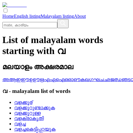
Home
English listing
Malayalam listing
About
List of malayalam words
starting with വ
മലയാളം അക്ഷരമാല
അ
ആ
ഇ
ഈ
ഉ
ഊ
ഋ
എ
ഏ
ഐ
ഒ
ഓ
ഔ
ക
ഖ
ഗ
ഘ
ച
ഛ
ജ
ഝ
ഞ
ട
വ
-
malayalam
list of words
വളക്കൂര്
വളക്കൂറുണ്ടാക്കുക
വളക്കൂറുള്ള
വളക്രാകൃതി
വളച്ച
വളച്ചകെട്ടിപ്പറയുക