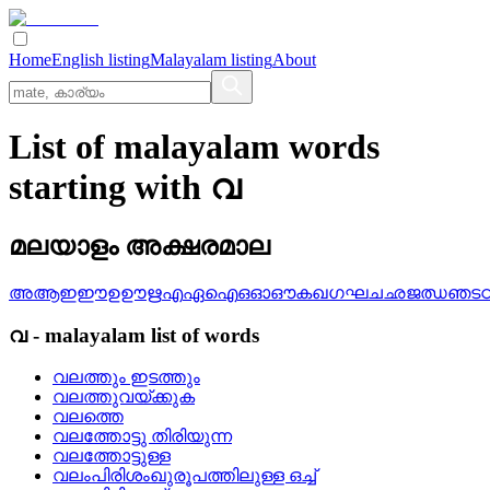
Home
English listing
Malayalam listing
About
List of malayalam words
starting with വ
മലയാളം അക്ഷരമാല
അ
ആ
ഇ
ഈ
ഉ
ഊ
ഋ
എ
ഏ
ഐ
ഒ
ഓ
ഔ
ക
ഖ
ഗ
ഘ
ച
ഛ
ജ
ഝ
ഞ
ട
വ
-
malayalam
list of words
വലത്തും ഇടത്തും
വലത്തുവയ്‌ക്കുക
വലത്തെ
വലത്തോട്ടു തിരിയുന്ന
വലത്തോട്ടുള്ള
വലംപിരിശംഖുരൂപത്തിലുള്ള ഒച്ച്