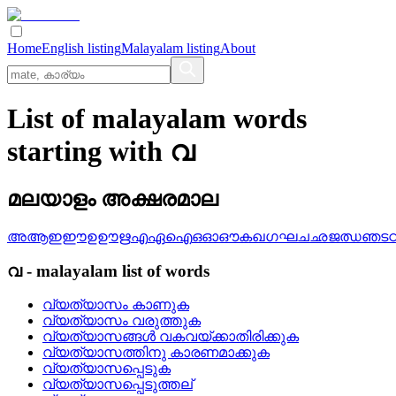
Home
English listing
Malayalam listing
About
List of malayalam words
starting with വ
മലയാളം അക്ഷരമാല
അ
ആ
ഇ
ഈ
ഉ
ഊ
ഋ
എ
ഏ
ഐ
ഒ
ഓ
ഔ
ക
ഖ
ഗ
ഘ
ച
ഛ
ജ
ഝ
ഞ
ട
വ
-
malayalam
list of words
വ്യത്യാസം കാണുക
വ്യത്യാസം വരുത്തുക
വ്യത്യാസങ്ങള്‍ വകവയ്‌ക്കാതിരിക്കുക
വ്യത്യാസത്തിനു കാരണമാക്കുക
വ്യത്യാസപ്പെടുക
വ്യത്യാസപ്പെടുത്തല്