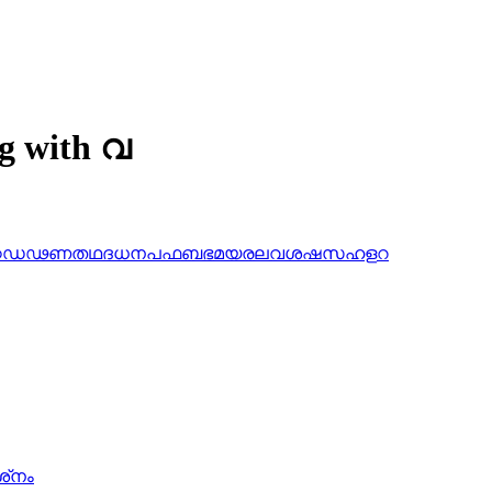
ng with വ
ഠ
ഡ
ഢ
ണ
ത
ഥ
ദ
ധ
ന
പ
ഫ
ബ
ഭ
മ
യ
ര
ല
വ
ശ
ഷ
സ
ഹ
ള
റ
ശ്‌നം