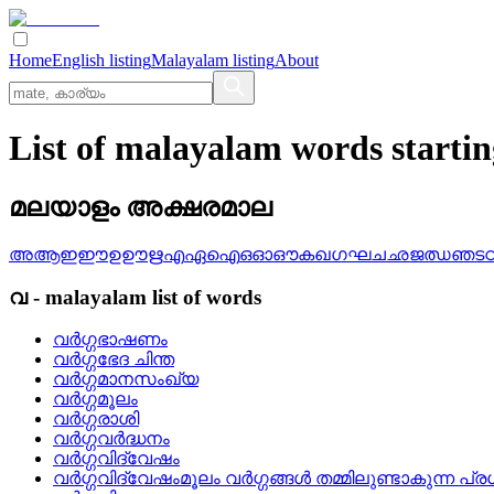
Home
English listing
Malayalam listing
About
List of malayalam words starti
മലയാളം അക്ഷരമാല
അ
ആ
ഇ
ഈ
ഉ
ഊ
ഋ
എ
ഏ
ഐ
ഒ
ഓ
ഔ
ക
ഖ
ഗ
ഘ
ച
ഛ
ജ
ഝ
ഞ
ട
വ
-
malayalam
list of words
വര്‍ഗ്ഗഭാഷണം
വര്‍ഗ്ഗഭേദ ചിന്ത
വര്‍ഗ്ഗമാനസംഖ്യ
വര്‍ഗ്ഗമൂലം
വര്‍ഗ്ഗരാശി
വര്‍ഗ്ഗവര്‍ദ്ധനം
വര്‍ഗ്ഗവിദ്വേഷം
വര്‍ഗ്ഗവിദ്വേഷംമൂലം വര്‍ഗ്ഗങ്ങള്‍ തമ്മിലുണ്ടാകുന്ന പ്ര