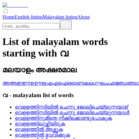
Home
English listing
Malayalam listing
About
List of malayalam words
starting with വ
മലയാളം അക്ഷരമാല
അ
ആ
ഇ
ഈ
ഉ
ഊ
ഋ
എ
ഏ
ഐ
ഒ
ഓ
ഔ
ക
ഖ
ഗ
ഘ
ച
ഛ
ജ
ഝ
ഞ
ട
വ
-
malayalam
list of words
വെളളത്തിനടിയില്‍ ചെന്നു ജോലിചെയ്യുന്നയാള്
വെളളത്തിനടിയില്‍ ചെന്നു ജോലിചെയ്യുന്നയാള്‍
വെളളത്തിനുമീതെ നീക്കിക്കൊണ്ടുപോകുക
വെളളത്തിലാഴ്ത്തിയിടുക
വെളളത്തില്‍ ആഴ്ത്തുക
വെളളത്തില്‍ വേവിക്കുക