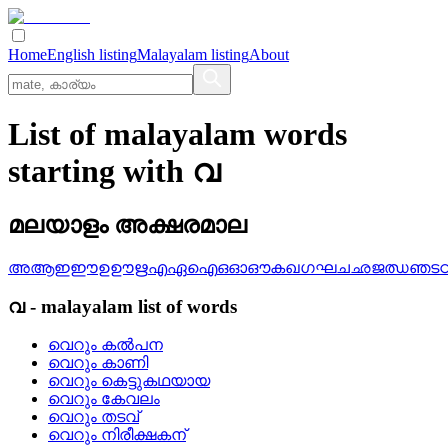
Home
English listing
Malayalam listing
About
List of malayalam words
starting with വ
മലയാളം അക്ഷരമാല
അ
ആ
ഇ
ഈ
ഉ
ഊ
ഋ
എ
ഏ
ഐ
ഒ
ഓ
ഔ
ക
ഖ
ഗ
ഘ
ച
ഛ
ജ
ഝ
ഞ
ട
വ
-
malayalam
list of words
വെറും കല്‍പന
വെറും കാണി
വെറും കെട്ടുകഥയായ
വെറും കേവലം
വെറും തടവ്
വെറും നിരീക്ഷകന്