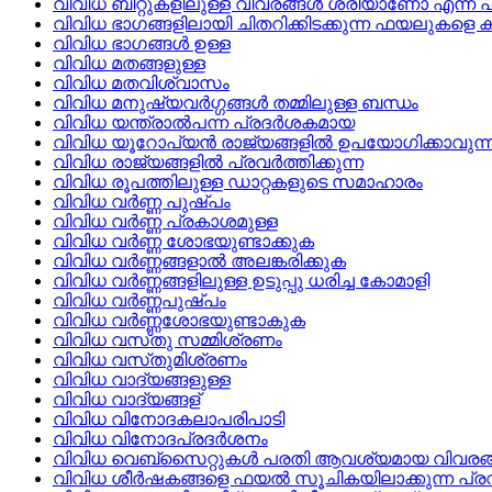
വിവിധ ബിറ്റുകളിലുള്ള വിവരങ്ങള്‍ ശരിയാണോ എന്ന്‌ പ
വിവിധ ഭാഗങ്ങളിലായി ചിതറിക്കിടക്കുന്ന ഫയലുകളെ കമ്പ്യ
വിവിധ ഭാഗങ്ങൾ ഉള്ള
വിവിധ മതങ്ങളുള്ള
വിവിധ മതവിശ്വാസം
വിവിധ മനുഷ്യവര്‍ഗ്ഗങ്ങള്‍ തമ്മിലുള്ള ബന്ധം
വിവിധ യന്ത്രാല്‍പന്ന പ്രദര്‍ശകമായ
വിവിധ യൂറോപ്യന്‍ രാജ്യങ്ങളില്‍ ഉപയോഗിക്കാവുന്ന ബ
വിവിധ രാജ്യങ്ങളില്‍ പ്രവര്‍ത്തിക്കുന്ന
വിവിധ രൂപത്തിലുള്ള ഡാറ്റകളുടെ സമാഹാരം
വിവിധ വര്‍ണ്ണ പുഷ്‌പം
വിവിധ വര്‍ണ്ണ പ്രകാശമുള്ള
വിവിധ വര്‍ണ്ണ ശോഭയുണ്ടാക്കുക
വിവിധ വര്‍ണ്ണങ്ങളാല്‍ അലങ്കരിക്കുക
വിവിധ വര്‍ണ്ണങ്ങളിലുള്ള ഉടുപ്പു ധരിച്ച കോമാളി
വിവിധ വര്‍ണ്ണപുഷ്‌പം
വിവിധ വര്‍ണ്ണശോഭയുണ്ടാകുക
വിവിധ വസ്‌തു സമ്മിശ്രണം
വിവിധ വസ്‌തുമിശ്രണം
വിവിധ വാദ്യങ്ങളുള്ള
വിവിധ വാദ്യങ്ങള്
വിവിധ വിനോദകലാപരിപാടി
വിവിധ വിനോദപ്രദര്‍ശനം
വിവിധ വെബ്‌സൈറ്റുകള്‍ പരതി ആവശ്യമായ വിവരങ്ങള
വിവിധ ശീര്‍ഷകങ്ങളെ ഫയല്‍ സൂചികയിലാക്കുന്ന പ്രവ