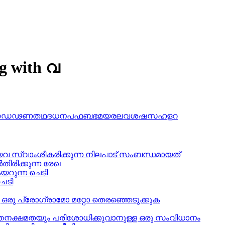
ng with വ
ഠ
ഡ
ഢ
ണ
ത
ഥ
ദ
ധ
ന
പ
ഫ
ബ
ഭ
മ
യ
ര
ല
വ
ശ
ഷ
സ
ഹ
ള
റ
വ സ്വാംശീകരിക്കുന്ന നിലപാട് സംബന്ധമായത്
തിരിക്കുന്ന രേഖ
 കയറുന്ന ചെടി
െടി
ട ഒരു പ്രോഗ്രാമോ മറ്റോ തെരഞ്ഞെടുക്കുക
്തനക്ഷമതയും പരിശോധിക്കുവാനുള്ള ഒരു സംവിധാനം