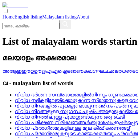
Home
English listing
Malayalam listing
About
List of malayalam words starti
മലയാളം അക്ഷരമാല
അ
ആ
ഇ
ഈ
ഉ
ഊ
ഋ
എ
ഏ
ഐ
ഒ
ഓ
ഔ
ക
ഖ
ഗ
ഘ
ച
ഛ
ജ
ഝ
ഞ
ട
വ
-
malayalam
list of words
വിവിധ ദർശന സമ്പ്രദായങ്ങളിൽനിന്നും ഗുണകരമായ
വിവിധ നദികളിലേയ്‌ക്കൊഴുകുന്ന സ്രാതസുകളെ വേര്‍
വിവിധ നിറങ്ങളില്‍ പൂക്കളുണ്ടാകുന്ന ഒരിനം പടര്‍ന്നു
വിവിധ നിറങ്ങളുള്ള സുഗന്ധ പുഷ്‌പങ്ങളോടുകൂടിയ ച
വിവിധ നിറത്തിലുള്ള പൂക്കളുണ്ടാകുന്ന ഒരു ചെടി
വിവിധ പരീക്ഷണ നിരീക്ഷണങ്ങള്‍ക്കുശേഷം ഇഷ്‌ടപ്പെട്
വിവിധ പ്രോഗ്രാമുകളിലുള്ള മൂല ക്രമീകരണങ്ങള്
വിവിധ പ്രോഗ്രാമുകളുടെ കാര്യക്ഷമതയും പ്രവര്‍ത