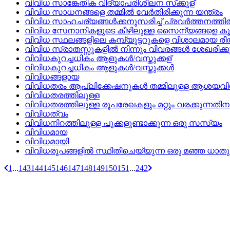
വിവിധ സാങ്കേതിക വിദ്യാപരിശീലന സ്‌ക്കൂള്
വിവിധ സാധനങ്ങളെ തമ്മില്‍ വേര്‍തിരിക്കുന്ന യന്ത്രം
വിവിധ സാഹചര്യങ്ങള്‍ക്കനുസരിച്ച്‌ പ്രവര്‍ത്തനത്തില്
വിവിധ സേനാനികളുടെ കീഴിലുള്ള സൈന്യങ്ങളെ കൂട്ടിച്
വിവിധ സ്ഥലങ്ങളിലെ കമ്പ്യൂട്ടറുകളെ വിശാലമായ രീതിയില്
വിവിധ സ്രാതസ്സുകളില്‍ നിന്നും വിവരങ്ങള്‍ ശേഖരിക്
വിവിധകുറച്ചധികം ആളുകള്‍/വസ്തുക്കള്
വിവിധകുറച്ചധികം ആളുകള്‍/വസ്തുക്കള്‍
വിവിധങ്ങളായ
വിവിധതരം ആപ്ലിക്കേഷനുകള്‍ തമ്മിലുള്ള ആശയവിനിമ
വിവിധതരത്തിലുള്ള
വിവിധതരത്തിലുള്ള രൂപരേഖകളും മറ്റും വരക്കുന്നതിനായി ഉ
വിവിധത്വം
വിവിധനിറത്തിലുള്ള പൂക്കളുണ്ടാക്കുന്ന ഒരു സസ്യം
വിവിധമായ
വിവിധമായി
വിവിധരൂപങ്ങളില്‍ സ്ഥിതിചെയ്യുന്ന ഒരു മഞ്ഞ ധാതു
1
...
143
144
145
146
147
148
149
150
151
...
242