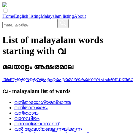
Home
English listing
Malayalam listing
About
List of malayalam words
starting with വ
മലയാളം അക്ഷരമാല
അ
ആ
ഇ
ഈ
ഉ
ഊ
ഋ
എ
ഏ
ഐ
ഒ
ഓ
ഔ
ക
ഖ
ഗ
ഘ
ച
ഛ
ജ
ഝ
ഞ
ട
വ
-
malayalam
list of words
വനിതായോഗ്യമല്ലാത്ത
വനിതാസമാജം
വനീതമായ
വനേഡിയം
വനോദ്യോഗസ്ഥന്
വന്‍ ആവശ്യങ്ങളുന്നയിക്കുന്ന