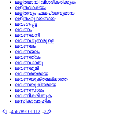
ലളിതമായി വിശദീകരിക്കുക
ലളിതവാക്യം
ലളിതവും ഫലപ്രദവുമായ
ലളിതഹൃദയനായ
ലവംഗപ്പട്ട
ലവണം
ലവണഖനി
ലവണഗുണമുള്ള
ലവണജം
ലവണജലം
ലവണത്വം
ലവണധാതു
ലവണഭൂമി
ലവണമയമായ
ലവണയുക്തമല്ലാത്ത
ലവണയുക്തമായ
ലവണസാരം
ലവണീകരിക്കുക
ലസികാവാഹിക
1
...
4
5
6
7
8
9
10
11
12
...
22