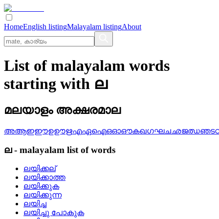
Home
English listing
Malayalam listing
About
List of malayalam words
starting with ല
മലയാളം അക്ഷരമാല
അ
ആ
ഇ
ഈ
ഉ
ഊ
ഋ
എ
ഏ
ഐ
ഒ
ഓ
ഔ
ക
ഖ
ഗ
ഘ
ച
ഛ
ജ
ഝ
ഞ
ട
ല
-
malayalam
list of words
ലയിക്കല്
ലയിക്കാത്ത
ലയിക്കുക
ലയിക്കുന്ന
ലയിച്ച
ലയിച്ചു പോകുക