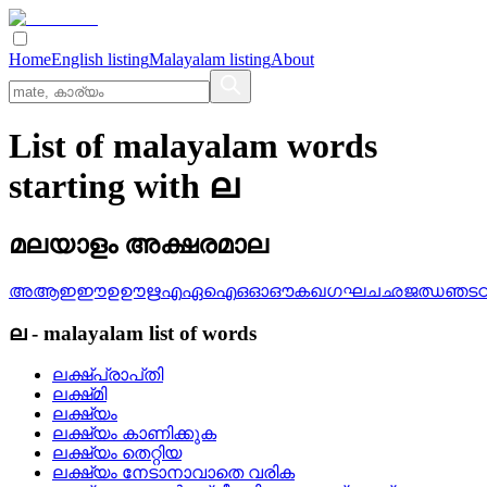
Home
English listing
Malayalam listing
About
List of malayalam words
starting with ല
മലയാളം അക്ഷരമാല
അ
ആ
ഇ
ഈ
ഉ
ഊ
ഋ
എ
ഏ
ഐ
ഒ
ഓ
ഔ
ക
ഖ
ഗ
ഘ
ച
ഛ
ജ
ഝ
ഞ
ട
ല
-
malayalam
list of words
ലക്ഷ്‌പ്രാപ്‌തി
ലക്ഷ്‌മി
ലക്ഷ്യം
ലക്ഷ്യം കാണിക്കുക
ലക്ഷ്യം തെറ്റിയ
ലക്ഷ്യം നേടാനാവാതെ വരിക