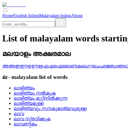
Home
English listing
Malayalam listing
About
List of malayalam words starti
മലയാളം അക്ഷരമാല
അ
ആ
ഇ
ഈ
ഉ
ഊ
ഋ
എ
ഏ
ഐ
ഒ
ഓ
ഔ
ക
ഖ
ഗ
ഘ
ച
ഛ
ജ
ഝ
ഞ
ട
ല
-
malayalam
list of words
ലാളിത്യം
ലാളിത്യം നല്‍കുക
ലാളിത്യം മുറ്റിനില്‍ക്കുന്ന
ലാളിത്യമുള്ള
ലാളിത്യവും സൗകുമാര്യവുമുള്ള
ലാവ
ലാവ സ്രവിക്കുക
ലാവണികം