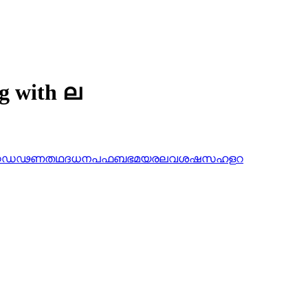
ng with ല
ഠ
ഡ
ഢ
ണ
ത
ഥ
ദ
ധ
ന
പ
ഫ
ബ
ഭ
മ
യ
ര
ല
വ
ശ
ഷ
സ
ഹ
ള
റ