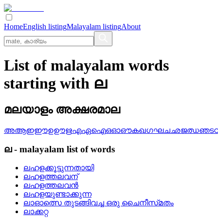
Home
English listing
Malayalam listing
About
List of malayalam words
starting with ല
മലയാളം അക്ഷരമാല
അ
ആ
ഇ
ഈ
ഉ
ഊ
ഋ
എ
ഏ
ഐ
ഒ
ഓ
ഔ
ക
ഖ
ഗ
ഘ
ച
ഛ
ജ
ഝ
ഞ
ട
ല
-
malayalam
list of words
ലഹളക്കൂട്ടുന്നതായി
ലഹളത്തലവന്
ലഹളത്തലവന്‍
ലഹളയുണ്ടാക്കുന്ന
ലാഓത്സെ തുടങ്ങിവച്ച ഒരു ചൈനീസ്‌മതം
ലാക്കറ്റ