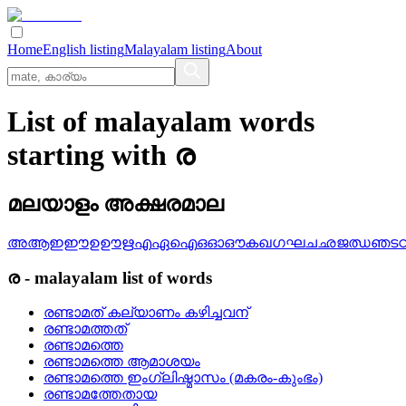
Home
English listing
Malayalam listing
About
List of malayalam words
starting with ര
മലയാളം അക്ഷരമാല
അ
ആ
ഇ
ഈ
ഉ
ഊ
ഋ
എ
ഏ
ഐ
ഒ
ഓ
ഔ
ക
ഖ
ഗ
ഘ
ച
ഛ
ജ
ഝ
ഞ
ട
ര
-
malayalam
list of words
രണ്ടാമത്‌ കല്യാണം കഴിച്ചവന്
രണ്ടാമത്തത്
രണ്ടാമത്തെ
രണ്ടാമത്തെ ആമാശയം
രണ്ടാമത്തെ ഇംഗ്ലിഷ്മാസം (മകരം-കുംഭം)
രണ്ടാമത്തേതായ