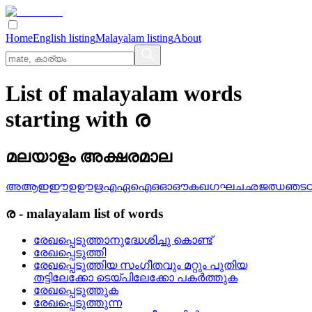
Home
English listing
Malayalam listing
About
List of malayalam words
starting with ര
മലയാളം അക്ഷരമാല
അ
ആ
ഇ
ഈ
ഉ
ഊ
ഋ
എ
ഏ
ഐ
ഒ
ഓ
ഔ
ക
ഖ
ഗ
ഘ
ച
ഛ
ജ
ഝ
ഞ
ട
ര
-
malayalam
list of words
രേഖപ്പെടുത്താനുദ്ധേശിച്ചു കൊണ്ട്
രേഖപ്പെടുത്തി
രേഖപ്പെടുത്തിയ സംഗീതവും മറ്റും പുതിയ
തട്ടിലേക്കോ ടെയ്‌പിലേക്കോ പകര്‍ത്തുക
രേഖപ്പെടുത്തുക
രേഖപ്പെടുത്തുന്ന