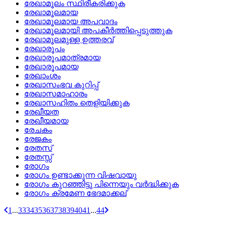
രേഖാമൂലം സ്ഥിരീകരിക്കുക
രേഖാമൂലമായ
രേഖാമൂലമായ അപവാദം
രേഖാമൂലമായി അപകീര്‍ത്തിപ്പെടുത്തുക
രേഖാമൂലമുള്ള ഉത്തരവ്
രേഖാരൂപം
രേഖാരൂപമാത്രമായ
രേഖാരൂപമായ
രേഖാംശം
രേഖാസംഭവ കുറിപ്പ്
രേഖാസമാഹാരം
രേഖാസഹിതം തെളിയിക്കുക
രേഖീയത
രേഖീയമായ
രേചകം
രേജകം
രേതസ്
രേതസ്സ്
രോഗം
രോഗം ഉണ്ടാക്കുന്ന വിഷവായു
രോഗം കുറഞ്ഞിട്ടു പിന്നെയും വര്‍ദ്ധിക്കുക
രോഗം ക്രമേണ ഭേദമാക്കല്
1
...
33
34
35
36
37
38
39
40
41
...
44