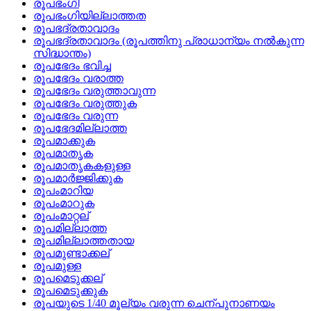
രൂപഭംഗി
രൂപഭംഗിയില്ലാത്തത
രൂപഭദ്രതാവാദം
രൂപഭദ്രതാവാദം (രൂപത്തിനു പ്രാധാന്യം നല്‍കുന്ന
സിദ്ധാന്തം)
രൂപഭേദം ഭവിച്ച
രൂപഭേദം വരാത്ത
രൂപഭേദം വരുത്താവുന്ന
രൂപഭേദം വരുത്തുക
രൂപഭേദം വരുന്ന
രൂപഭേദമില്ലാത്ത
രൂപമാക്കുക
രൂപമാതൃക
രൂപമാതൃകകളുള്ള
രൂപമാര്‍ജ്ജിക്കുക
രൂപംമാറിയ
രൂപംമാറുക
രൂപംമാറ്റല്
രൂപമില്ലാത്ത
രൂപമില്ലാത്തതായ
രൂപമുണ്ടാക്കല്
രൂപമുള്ള
രൂപമെടുക്കല്
രൂപമെടുക്കുക
രൂപയുടെ 1/40 മൂല്യം വരുന്ന ചെന്പുനാണയം