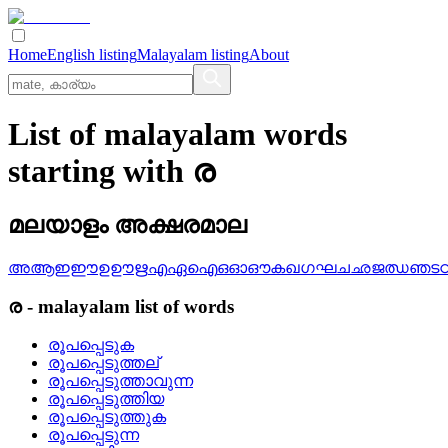
Home
English listing
Malayalam listing
About
List of malayalam words
starting with ര
മലയാളം അക്ഷരമാല
അ
ആ
ഇ
ഈ
ഉ
ഊ
ഋ
എ
ഏ
ഐ
ഒ
ഓ
ഔ
ക
ഖ
ഗ
ഘ
ച
ഛ
ജ
ഝ
ഞ
ട
ര
-
malayalam
list of words
രൂപപ്പെടുക
രൂപപ്പെടുത്തല്
രൂപപ്പെടുത്താവുന്ന
രൂപപ്പെടുത്തിയ
രൂപപ്പെടുത്തുക
രൂപപ്പെടുന്ന