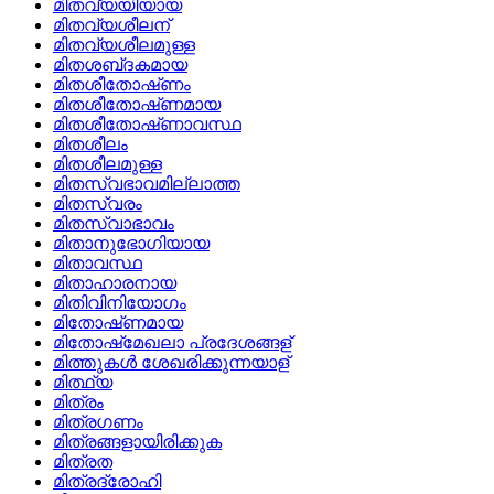
മിതവ്യയിയായ
മിതവ്യശീലന്
മിതവ്യശീലമുള്ള
മിതശബ്‌ദകമായ
മിതശീതോഷ്‌ണം
മിതശീതോഷ്‌ണമായ
മിതശീതോഷ്‌ണാവസ്ഥ
മിതശീലം
മിതശീലമുള്ള
മിതസ്വഭാവമില്ലാത്ത
മിതസ്വരം
മിതസ്വാഭാവം
മിതാനുഭോഗിയായ
മിതാവസ്ഥ
മിതാഹാരനായ
മിതിവിനിയോഗം
മിതോഷ്‌ണമായ
മിതോഷ്‌മേഖലാ പ്രദേശങ്ങള്
മിത്തുകള്‍ ശേഖരിക്കുന്നയാള്
മിത്ഥ്യ
മിത്രം
മിത്രഗണം
മിത്രങ്ങളായിരിക്കുക
മിത്രത
മിത്രദ്രോഹി