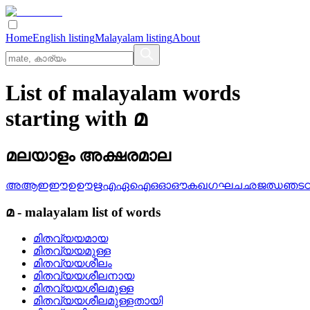
Home
English listing
Malayalam listing
About
List of malayalam words
starting with മ
മലയാളം അക്ഷരമാല
അ
ആ
ഇ
ഈ
ഉ
ഊ
ഋ
എ
ഏ
ഐ
ഒ
ഓ
ഔ
ക
ഖ
ഗ
ഘ
ച
ഛ
ജ
ഝ
ഞ
ട
മ
-
malayalam
list of words
മിതവ്യയമായ
മിതവ്യയമുള്ള
മിതവ്യയശീലം
മിതവ്യയശീലനായ
മിതവ്യയശീലമുള്ള
മിതവ്യയശീലമുള്ളതായി