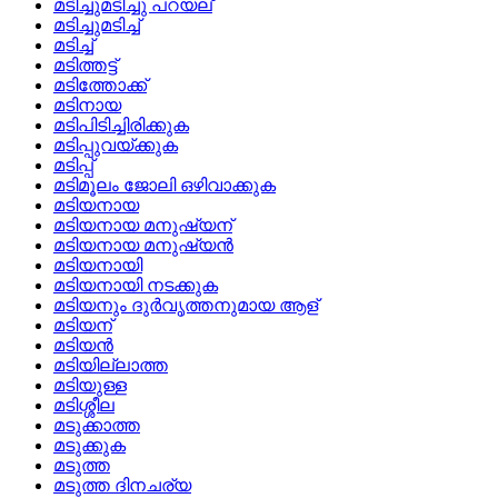
മടിച്ചുമടിച്ചു പറയല്
മടിച്ചുമടിച്ച്
മടിച്ച്
മടിത്തട്ട്
മടിത്തോക്ക്
മടിനായ
മടിപിടിച്ചിരിക്കുക
മടിപ്പുവയ്‌ക്കുക
മടിപ്പ്
മടിമൂലം ജോലി ഒഴിവാക്കുക
മടിയനായ
മടിയനായ മനുഷ്യന്
മടിയനായ മനുഷ്യന്‍
മടിയനായി
മടിയനായി നടക്കുക
മടിയനും ദുര്‍വൃത്തനുമായ ആള്
മടിയന്
മടിയന്‍
മടിയില്ലാത്ത
മടിയുള്ള
മടിശ്ശീല
മടുക്കാത്ത
മടുക്കുക
മടുത്ത
മടുത്ത ദിനചര്യ