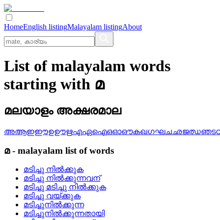
Home
English listing
Malayalam listing
About
List of malayalam words
starting with മ
മലയാളം അക്ഷരമാല
അ
ആ
ഇ
ഈ
ഉ
ഊ
ഋ
എ
ഏ
ഐ
ഒ
ഓ
ഔ
ക
ഖ
ഗ
ഘ
ച
ഛ
ജ
ഝ
ഞ
ട
മ
-
malayalam
list of words
മടിച്ചു നില്‍ക്കുക
മടിച്ചു നില്‍ക്കുന്നവന്
മടിച്ചു മടിച്ചു നില്‍ക്കുക
മടിച്ചു വയ്ക്കുക
മടിച്ചുനില്‍ക്കുന്ന
മടിച്ചുനില്‍ക്കുന്നതായി