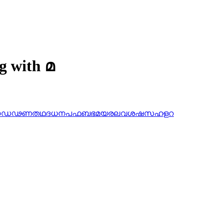
g with മ
ഠ
ഡ
ഢ
ണ
ത
ഥ
ദ
ധ
ന
പ
ഫ
ബ
ഭ
മ
യ
ര
ല
വ
ശ
ഷ
സ
ഹ
ള
റ