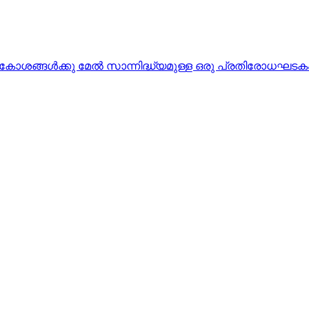
ോശങ്ങള്‍ക്കു മേല്‍ സാന്നിദ്ധ്യമുള്ള ഒരു പ്രതിരോധഘടക