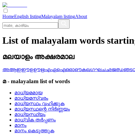
Home
English listing
Malayalam listing
About
List of malayalam words startin
മലയാളം അക്ഷരമാല
അ
ആ
ഇ
ഈ
ഉ
ഊ
ഋ
എ
ഏ
ഐ
ഒ
ഓ
ഔ
ക
ഖ
ഗ
ഘ
ച
ഛ
ജ
ഝ
ഞ
ട
മ
-
malayalam
list of words
മാധ്യമമായ
മാധ്യമസ്വരം
മാധ്യസ്ഥം വഹിക്കുക
മാധ്യസ്ഥന്റെ നിര്‍ണ്ണയം
മാധ്യസ്ഥ്യം
മാധ്വിക തര്‍പ്പണം
മാനം
മാനം കെടുത്തുക