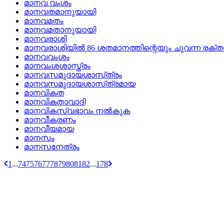
മാനവ വംശം
മാനവതമാനുയായി
മാനവമതം
മാനവമതാനുയായി
മാനവരാശി
മാനവരാശിയില്‍ 86 ശതമാനത്തിന്റെയും ചുവന്ന രക്തക
മാനവവംശം
മാനവംശശാസ്ത്രം
മാനവസമുദായശാസ്‌ത്രം
മാനവസമുദായശാസ്‌ത്രമായ
മാനവികത
മാനവികതാവാദി
മാനവികസ്വഭാവം നല്‍കുക
മാനവീകരണം
മാനവീയമായ
മാനസം
മാനസനേത്രം
1
...
74
75
76
77
78
79
80
81
82
...
178