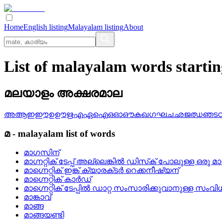
Home
English listing
Malayalam listing
About
List of malayalam words startin
മലയാളം അക്ഷരമാല
അ
ആ
ഇ
ഈ
ഉ
ഊ
ഋ
എ
ഏ
ഐ
ഒ
ഓ
ഔ
ക
ഖ
ഗ
ഘ
ച
ഛ
ജ
ഝ
ഞ
ട
മ
-
malayalam
list of words
മാഗസിന്
മാഗ്നറ്റിക്‌ ടേപ്പ്‌ അല്ലെങ്കില്‍ ഡിസ്‌ക്‌ പോലുള്ള ഒരു 
മാഗ്നെറ്റിക്‌ ഇങ്ക്‌ ക്യാരക്‌ടര്‍ റെക്കനീഷ്യന്
മാഗ്നെറ്റിക്‌ കാര്‍ഡ്
മാഗ്നെറ്റിക്‌ ടേപ്പില്‍ ഡാറ്റ സംസാരിക്കുവാനുള്ള സംവ
മാങ്കാവ്
മാങ്ങ
മാങ്ങയണ്ടി