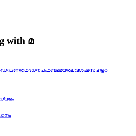
g with മ
ഠ
ഡ
ഢ
ണ
ത
ഥ
ദ
ധ
ന
പ
ഫ
ബ
ഭ
മ
യ
ര
ല
വ
ശ
ഷ
സ
ഹ
ള
റ
മാധ്യമം
ിധാനം