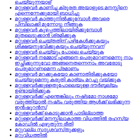
ചെയ്യുന്നയാള്
മറ്റുള്ളവര്‍ കാണിച്ച ക്രൂരത അയാളുടെ മനസ്സിനെ
എന്നെന്നേക്കുമായി ബാധിച്ചു
മറ്റുള്ളവര്‍ കാത്തുനില്‍ക്കുമ്പോള്‍ അവരെ
പിമ്പിലാക്കി മുന്നോട്ടു നീങ്ങുക
മറ്റുള്ളവര്‍ കുഴപ്പത്തിലായിരിക്കുമ്പോള്‍
മുതലെടുക്കാന്‍ ശ്രമിക്കുക
മറ്റുള്ളവര്‍ ചെയ്തതിന് പഴികേള്‍ക്കുകയും
ശിക്ഷയനുഭവിക്കുകയും ചെയ്യുന്നവന്
മറ്റുള്ളവര്‍ ചെയ്യും പോലെ ചെയ്യുക
മറ്റുള്ളവര്‍ നമ്മോട്‌ എങ്ങനെ പെരുമാറണമെന്നു നാം
ഇച്ഛിക്കുന്നുവോ അങ്ങനെതന്നെനാം അവരോടു
പെരുമാറണമെന്ന പ്രമാണം
മറ്റുള്ളവര്‍ മറക്കുകയോ കാണാതിരിക്കുകയോ
ചെയ്യുമെന്നു കരുതി കാര്യം മറച്ചു വയ്‌ക്കുക
മറ്റുള്ളവര്‍ക്കുള്ളതുപോലെയുള്ള ദൗര്‍ബ്ബല്യം
ഉണ്ടായിരിക്കുക
മറ്റുള്ളവര്‍ക്ക്‌ എന്തെങ്കിലും നഷ്‌ടമോ നാശമോ
വരുത്തിയാല്‍ നഷ്‌ടം വരുത്തിയ ആള്‍ക്ക്‌ ലഭിക്കുന്ന
ഇന്‍ഷൂറന്‍സ്
മറ്റുള്ളവര്‍ക്ക്‌ കൊടുക്കാന്‍ പാടില്ലാത്ത
മറ്റുള്ളവര്‍ക്ക്‌ മനസ്സിലാകാത്ത വിധത്തില്‍ രഹസ്യ
കോഡില്‍ എഴുതുന്ന രീതി
മറ്റുവല്ല സദൃശവസ്‌തുക്കളും
മറ്റുവിധത്തില്‍