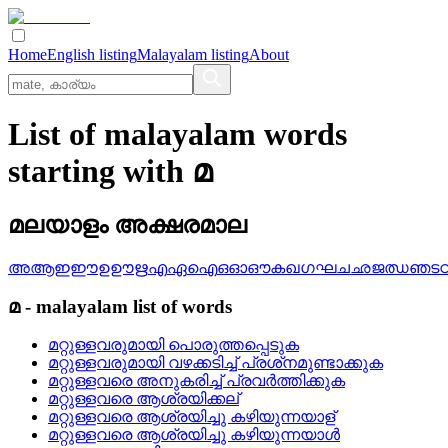
Home
English listing
Malayalam listing
About
List of malayalam words
starting with മ
മലയാളം അക്ഷരമാല
അ
ആ
ഇ
ഈ
ഉ
ഊ
ഋ
എ
ഏ
ഐ
ഒ
ഓ
ഔ
ക
ഖ
ഗ
ഘ
ച
ഛ
ജ
ഝ
ഞ
ട
മ
-
malayalam
list of words
മറ്റുള്ളവരുമായി പൊരുത്തപ്പെടുക
മറ്റുള്ളവരുമായി വഴക്കടിച്ച്‌ പ്രശ്‌നമുണ്ടാക്കുക
മറ്റുള്ളവരെ അനുകരിച്ച്‌ പ്രവര്‍ത്തിക്കുക
മറ്റുള്ളവരെ ആശ്രയിക്കല്
മറ്റുള്ളവരെ ആശ്രയിച്ചു കഴിയുന്നയാള്
മറ്റുള്ളവരെ ആശ്രയിച്ചു കഴിയുന്നയാള്‍