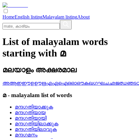
Home
English listing
Malayalam listing
About
List of malayalam words
starting with മ
മലയാളം അക്ഷരമാല
അ
ആ
ഇ
ഈ
ഉ
ഊ
ഋ
എ
ഏ
ഐ
ഒ
ഓ
ഔ
ക
ഖ
ഗ
ഘ
ച
ഛ
ജ
ഝ
ഞ
ട
മ
-
malayalam
list of words
മന്ദഗതിയാക്കുക
മന്ദഗതിയായ
മന്ദഗതിയായി
മന്ദഗതിയിലാക്കുക
മന്ദഗതിയിലാവുക
മന്ദഗമനം