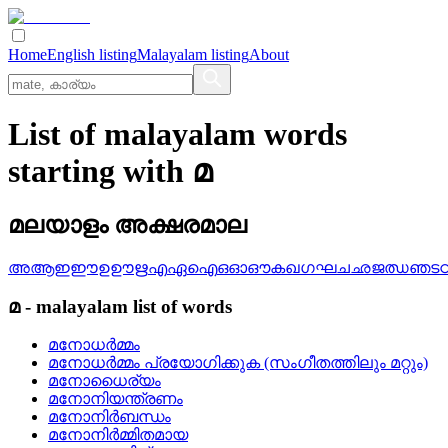
Home
English listing
Malayalam listing
About
List of malayalam words
starting with മ
മലയാളം അക്ഷരമാല
അ
ആ
ഇ
ഈ
ഉ
ഊ
ഋ
എ
ഏ
ഐ
ഒ
ഓ
ഔ
ക
ഖ
ഗ
ഘ
ച
ഛ
ജ
ഝ
ഞ
ട
മ
-
malayalam
list of words
മനോധര്‍മ്മം
മനോധര്‍മ്മം പ്രയോഗിക്കുക (സംഗീതത്തിലും മറ്റും)
മനോധൈര്യം
മനോനിയന്ത്രണം
മനോനിര്‍ബന്ധം
മനോനിര്‍മ്മിതമായ