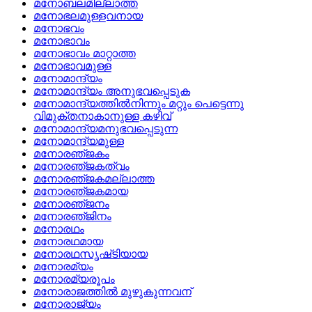
മനോബലമില്ലാത്ത
മനോഭലമുള്ളവനായ
മനോഭവം
മനോഭാവം
മനോഭാവം മാറ്റാത്ത
മനോഭാവമുള്ള
മനോമാന്ദ്യം
മനോമാന്ദ്യം അനുഭവപ്പെടുക
മനോമാന്ദ്യത്തില്‍നിന്നും മറ്റും പെട്ടെന്നു
വിമുക്തനാകാനുള്ള കഴിവ്
മനോമാന്ദ്യമനുഭവപ്പെടുന്ന
മനോമാന്ദ്യമുള്ള
മനോരഞ്‌ജകം
മനോരഞ്‌ജകത്വം
മനോരഞ്‌ജകമല്ലാത്ത
മനോരഞ്‌ജകമായ
മനോരഞ്‌ജനം
മനോരഞ്‌ജിനം
മനോരഥം
മനോരഥമായ
മനോരഥസൃഷ്‌ടിയായ
മനോരമ്യം
മനോരമ്യരൂപം
മനോരാജത്തില്‍ മുഴുകുന്നവന്
മനോരാജ്യം