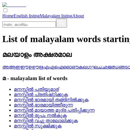
Home
English listing
Malayalam listing
About
List of malayalam words startin
മലയാളം അക്ഷരമാല
അ
ആ
ഇ
ഈ
ഉ
ഊ
ഋ
എ
ഏ
ഐ
ഒ
ഓ
ഔ
ക
ഖ
ഗ
ഘ
ച
ഛ
ജ
ഝ
ഞ
ട
മ
-
malayalam
list of words
മനസ്സില്‍ പതിയുമാര്
മനസ്സില്‍ പ്രതിഷ്‌ഠിക്കുക
മനസ്സില്‍ ഭാരമായി തങ്ങിനില്‍ക്കുക
മനസ്സില്‍ ഭാരമായിത്തീരുന്ന
മനസ്സില്‍ മായാത്ത മുദ്ര പതിപ്പിക്കുന്ന
മനസ്സില്‍ രൂപം നല്‍കുക
മനസ്സില്‍ വച്ചു താലോലിക്കുക
മനസ്സില്‍ സൂക്ഷിക്കുക