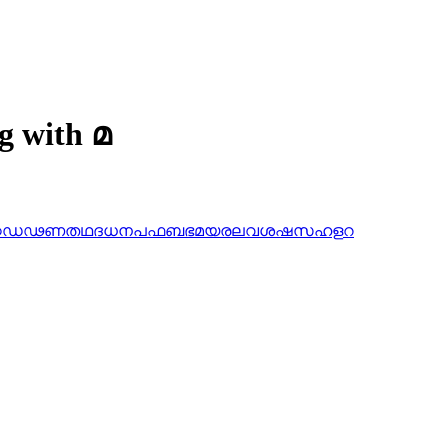
g with മ
ഠ
ഡ
ഢ
ണ
ത
ഥ
ദ
ധ
ന
പ
ഫ
ബ
ഭ
മ
യ
ര
ല
വ
ശ
ഷ
സ
ഹ
ള
റ