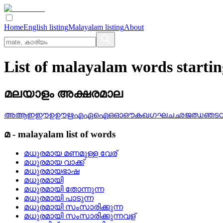
Home
English listing
Malayalam listing
About
List of malayalam words startin
മലയാളം അക്ഷരമാല
അ
ആ
ഇ
ഈ
ഉ
ഊ
ഋ
എ
ഏ
ഐ
ഒ
ഓ
ഔ
ക
ഖ
ഗ
ഘ
ച
ഛ
ജ
ഝ
ഞ
ട
മ
-
malayalam
list of words
മധുരമായ മണമുള്ള വേര്
മധുരമായ വാക്ക്
മധുരമായഭാഷ
മധുരമായി
മധുരമായി തോന്നുന്ന
മധുരമായി പാടുന്ന
മധുരമായി സംസാരിക്കുന്ന
മധുരമായി സംസാരിക്കുന്നവള്