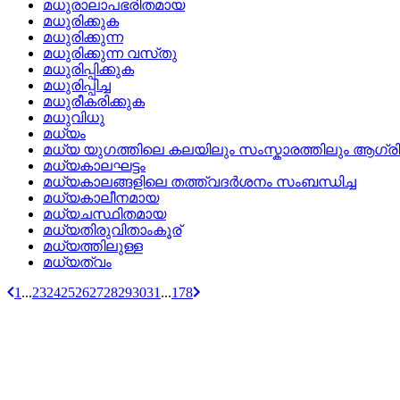
മധുരാലാപഭരിതമായ
മധുരിക്കുക
മധുരിക്കുന്ന
മധുരിക്കുന്ന വസ്‌തു
മധുരിപ്പിക്കുക
മധുരിപ്പിച്ച
മധുരീകരിക്കുക
മധുവിധു
മധ്യം
മധ്യ യുഗത്തിലെ കലയിലും സംസ്കാരത്തിലും ആഗ്
മധ്യകാലഘട്ടം
മധ്യകാലങ്ങളിലെ തത്ത്വദര്‍ശനം സംബന്ധിച്ച
മധ്യകാലീനമായ
മധ്യചസ്ഥിതമായ
മധ്യതിരുവിതാംകൂര്
മധ്യത്തിലുള്ള
മധ്യത്വം
1
...
23
24
25
26
27
28
29
30
31
...
178