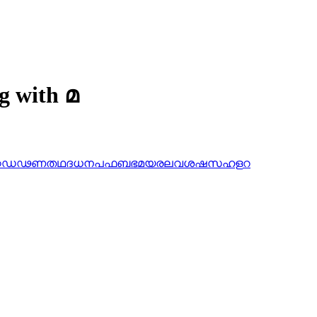
g with മ
ഠ
ഡ
ഢ
ണ
ത
ഥ
ദ
ധ
ന
പ
ഫ
ബ
ഭ
മ
യ
ര
ല
വ
ശ
ഷ
സ
ഹ
ള
റ