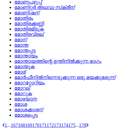
മോണപഴുപ്പ്
മോണിറ്റര്‍ അഥവാ സ്‌ക്രീന്
മോണിഷന്
മോതിരം
മോതിരക്കണ്ണി
മോതിരമിടുക
മോതിരവിരല്
മോന്
മോന്ത
മോന്തപ്പട്ട
മോന്തായം
മോന്തായത്തിന്റെ ഉന്തിനില്‍ക്കുന്ന ഭാഗം
മോന്തുക
മോര്
മോര്‍ഫീനില്‍നിന്നെടുക്കുന്ന ഒരു മയക്കുമരുന്ന്
മോററ്റോറിയം
മോറല്
മോറുക
മോഴയാന
മോശ
മോശക്കാരന്
മോശപ്പെട്ട
1
...
167
168
169
170
171
172
173
174
175
...
178