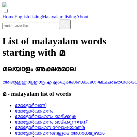
Home
English listing
Malayalam listing
About
List of malayalam words
starting with മ
മലയാളം അക്ഷരമാല
അ
ആ
ഇ
ഈ
ഉ
ഊ
ഋ
എ
ഏ
ഐ
ഒ
ഓ
ഔ
ക
ഖ
ഗ
ഘ
ച
ഛ
ജ
ഝ
ഞ
ട
മ
-
malayalam
list of words
മോട്ടോര്‍വണ്ടി
മോട്ടോര്‍വാഹനം
മോട്ടോര്‍വാഹനം ഓടിക്കുക
മോട്ടോര്‍വാഹനം ഓടിക്കുന്നവന്
മോട്ടോര്‍വാഹന ഘോഷയാത്ര
മോട്ടോര്‍വാഹനങ്ങളുടെ അഗാധമുഴക്കം