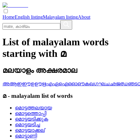
Home
English listing
Malayalam listing
About
List of malayalam words
starting with മ
മലയാളം അക്ഷരമാല
അ
ആ
ഇ
ഈ
ഉ
ഊ
ഋ
എ
ഏ
ഐ
ഒ
ഓ
ഔ
ക
ഖ
ഗ
ഘ
ച
ഛ
ജ
ഝ
ഞ
ട
മ
-
malayalam
list of words
മൊട്ടത്തലയായ
മൊട്ടത്തൊപ്പി
മൊട്ടയടിക്കുക
മൊട്ടയടിച്ച
മൊട്ടയാക്കല്
മൊട്ടാണി