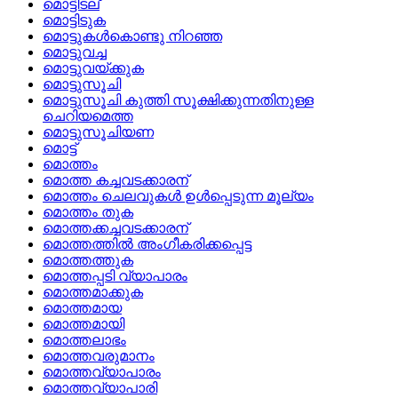
മൊട്ടിടല്
മൊട്ടിടുക
മൊട്ടുകള്‍കൊണ്ടു നിറഞ്ഞ
മൊട്ടുവച്ച
മൊട്ടുവയ്‌ക്കുക
മൊട്ടുസൂചി
മൊട്ടുസൂചി കുത്തി സൂക്ഷിക്കുന്നതിനുള്ള
ചെറിയമെത്ത
മൊട്ടുസൂചിയണ
മൊട്ട്
മൊത്തം
മൊത്ത കച്ചവടക്കാരന്
മൊത്തം ചെലവുകള്‍ ഉള്‍പ്പെടുന്ന മൂല്യം
മൊത്തം തുക
മൊത്തക്കച്ചവടക്കാരന്
മൊത്തത്തില്‍ അംഗീകരിക്കപ്പെട്ട
മൊത്തത്തുക
മൊത്തപ്പടി വ്യാപാരം
മൊത്തമാക്കുക
മൊത്തമായ
മൊത്തമായി
മൊത്തലാഭം
മൊത്തവരുമാനം
മൊത്തവ്യാപാരം
മൊത്തവ്യാപാരി