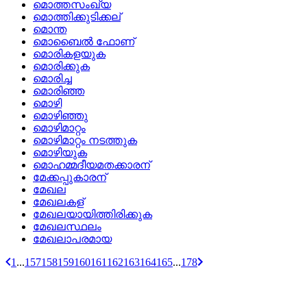
മൊത്തസംഖ്യ
മൊത്തിക്കുടിക്കല്
മൊന്ത
മൊബൈല്‍ ഫോണ്
മൊരികളയുക
മൊരിക്കുക
മൊരിച്ച
മൊരിഞ്ഞ
മൊഴി
മൊഴിഞ്ഞു
മൊഴിമാറ്റം
മൊഴിമാറ്റം നടത്തുക
മൊഴിയുക
മൊഹമ്മദീയമതക്കാരന്
മേക്കപ്പുകാരന്
മേഖല
മേഖലകള്
മേഖലയായിത്തിരിക്കുക
മേഖലസ്ഥലം
മേഖലാപരമായ
1
...
157
158
159
160
161
162
163
164
165
...
178