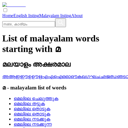
Home
English listing
Malayalam listing
About
List of malayalam words
starting with മ
മലയാളം അക്ഷരമാല
അ
ആ
ഇ
ഈ
ഉ
ഊ
ഋ
എ
ഏ
ഐ
ഒ
ഓ
ഔ
ക
ഖ
ഗ
ഘ
ച
ഛ
ജ
ഝ
ഞ
ട
മ
-
malayalam
list of words
മെല്ലെ ചെലുത്തുക
മെല്ലെ തട്ടുക
മെല്ലെ തൊടുക
മെല്ലെ തൊടുക
മെല്ലെ നടക്കുക
മെല്ലെ നടക്കുന്ന