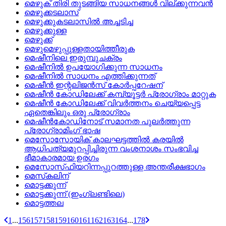
മെഴുക് തിരി തുടങ്ങിയ സാധനങ്ങള്‍ വില്ക്കുന്നവന്‍
മെഴുക്കടലാസ്
മെഴുക്കുകടലാസില്‍ അച്ചടിച്ച
മെഴുക്കുള്ള
മെഴുക്ക്
മെഴുമെഴുപ്പുള്ളതായിത്തീരുക
മെഷീനിലെ ഇരുമ്പുചക്രം
മെഷീനില്‍ ഉപയോഗിക്കുന്ന സാധനം
മെഷീനില്‍ സാധനം എത്തിക്കുന്നത്
മെഷീന്‍ ഇന്റലിജന്‍സ്‌ കോര്‍പ്പറേഷന്
മെഷീന്‍ കോഡിലേക്ക്‌ കമ്പ്യൂട്ടര്‍ പ്രോഗ്രാം മാറ്റുക
മെഷീന്‍ കോഡിലേക്ക്‌ വിവര്‍ത്തനം ചെയ്യപ്പെട്ട
ഏതെങ്കിലും ഒരു പ്രോഗ്രാം
മെഷീന്‍കോഡിനോട്‌ സമാനത പുലര്‍ത്തുന്ന
പ്രോഗ്രാമിംഗ്‌ ഭാഷ
മെസോസോയിക്‌ കാലഘട്ടത്തില്‍ കരയില്‍
ആധിപത്യമുറപ്പിച്ചിരുന്ന വംശനാശം സംഭവിച്ച
ഭീമാകാരമായ ഉരഗം
മെസോസ്‌ഫിയറിന്നപ്പുറത്തുള്ള അന്തരീക്ഷഭാഗം
മെസ്‌കലിന്
മൊട്ടക്കുന്ന്
മൊട്ടക്കുന്ന്‌ (ഇംഗ്ലണ്ടിലെ)
മൊട്ടത്തല
1
...
156
157
158
159
160
161
162
163
164
...
178