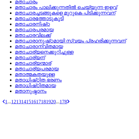
മതാചാരം
മതാചാരം പാലിക്കുന്നതില്‍ ചെയ്യുന്ന ഇളവ്
മതാചാരച്ചടങ്ങുകളെ മുറുകെ പിടിക്കുന്നവന്
മതാചാരത്തോടുകൂടി
മതാചാരനിഷ്‌ഠ
മതാചാരപരമായ
മതാചാരവിലക്ക്
മതാചാരാനുഷ്‌ഠമായി സ്വയം പ്രഹരിക്കുന്നവന്
മതാചാരാന്വിതമായ
മതാചാര്യനെക്കുറിച്ചുള്ള
മതാചാര്യന്
മതാചാര്യന്മാര്
മതാചാര്യപരമായ
മതാത്മകതയുള്ള
മതാധിഷ്‌ഠിത ഭരണം
മതാധിഷ്‌ഠിതമായ
മതാനുഷ്ഠാനം
1
...
12
13
14
15
16
17
18
19
20
...
178