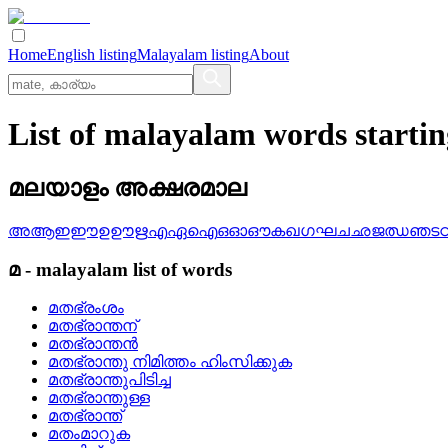
Home
English listing
Malayalam listing
About
List of malayalam words startin
മലയാളം അക്ഷരമാല
അ
ആ
ഇ
ഈ
ഉ
ഊ
ഋ
എ
ഏ
ഐ
ഒ
ഓ
ഔ
ക
ഖ
ഗ
ഘ
ച
ഛ
ജ
ഝ
ഞ
ട
മ
-
malayalam
list of words
മതഭ്രംശം
മതഭ്രാന്തന്
മതഭ്രാന്തന്‍
മതഭ്രാന്തു നിമിത്തം ഹിംസിക്കുക
മതഭ്രാന്തുപിടിച്ച
മതഭ്രാന്തുള്ള
മതഭ്രാന്ത്
മതംമാറുക