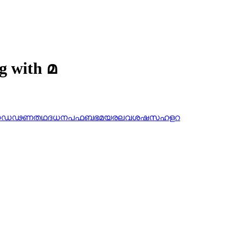
g with മ
ഠ
ഡ
ഢ
ണ
ത
ഥ
ദ
ധ
ന
പ
ഫ
ബ
ഭ
മ
യ
ര
ല
വ
ശ
ഷ
സ
ഹ
ള
റ