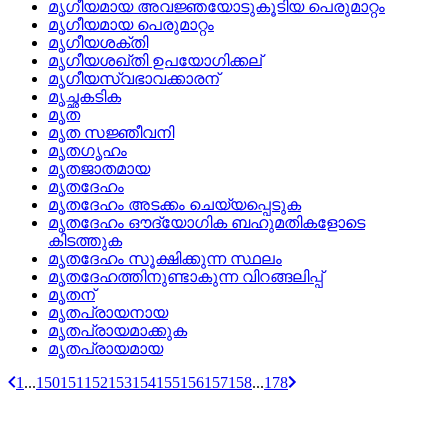
മൃഗീയമായ അവജ്ഞയോടുകൂടിയ പെരുമാറ്റം
മൃഗീയമായ പെരുമാറ്റം
മൃഗീയശക്തി
മൃഗീയശഖ്‌തി ഉപയോഗിക്കല്
മൃഗീയസ്വഭാവക്കാരന്
മൃച്ഛകടിക
മൃത
മൃത സജ്ഞീവനി
മൃതഗൃഹം
മൃതജാതമായ
മൃതദേഹം
മൃതദേഹം അടക്കം ചെയ്യപ്പെടുക
മൃതദേഹം ഔദ്യോഗിക ബഹുമതികളോടെ
കിടത്തുക
മൃതദേഹം സൂക്ഷിക്കുന്ന സ്ഥലം
മൃതദേഹത്തിനുണ്ടാകുന്ന വിറങ്ങലിപ്പ്
മൃതന്
മൃതപ്രായനായ
മൃതപ്രായമാക്കുക
മൃതപ്രായമായ
1
...
150
151
152
153
154
155
156
157
158
...
178