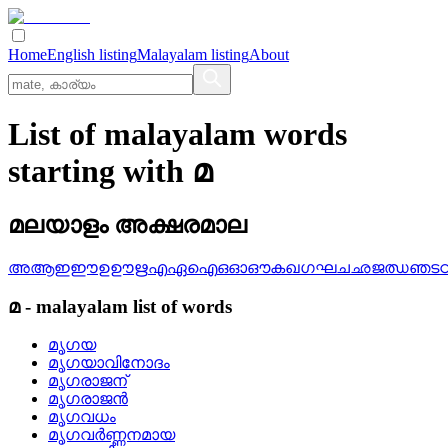
Home
English listing
Malayalam listing
About
List of malayalam words
starting with മ
മലയാളം അക്ഷരമാല
അ
ആ
ഇ
ഈ
ഉ
ഊ
ഋ
എ
ഏ
ഐ
ഒ
ഓ
ഔ
ക
ഖ
ഗ
ഘ
ച
ഛ
ജ
ഝ
ഞ
ട
മ
-
malayalam
list of words
മൃഗയ
മൃഗയാവിനോദം
മൃഗരാജന്
മൃഗരാജന്‍
മൃഗവധം
മൃഗവര്‍ണ്ണനമായ