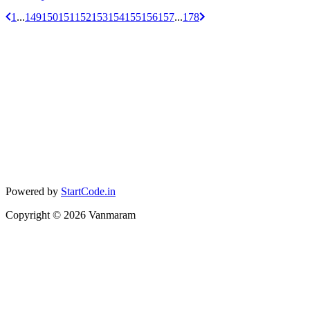
1
...
149
150
151
152
153
154
155
156
157
...
178
Powered by
StartCode.in
Copyright ©
2026
Vanmaram