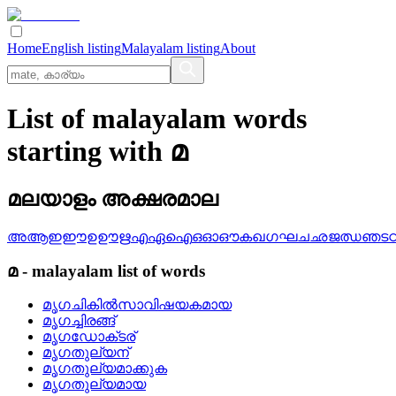
Home
English listing
Malayalam listing
About
List of malayalam words
starting with മ
മലയാളം അക്ഷരമാല
അ
ആ
ഇ
ഈ
ഉ
ഊ
ഋ
എ
ഏ
ഐ
ഒ
ഓ
ഔ
ക
ഖ
ഗ
ഘ
ച
ഛ
ജ
ഝ
ഞ
ട
മ
-
malayalam
list of words
മൃഗചികില്‍സാവിഷയകമായ
മൃഗച്ചിരങ്ങ്
മൃഗഡോക്‌ടര്
മൃഗതുല്യന്
മൃഗതുല്യമാക്കുക
മൃഗതുല്യമായ