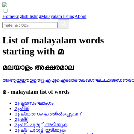
Home
English listing
Malayalam listing
About
List of malayalam words
starting with മ
മലയാളം അക്ഷരമാല
അ
ആ
ഇ
ഈ
ഉ
ഊ
ഋ
എ
ഏ
ഐ
ഒ
ഓ
ഔ
ക
ഖ
ഗ
ഘ
ച
ഛ
ജ
ഝ
ഞ
ട
മ
-
malayalam
list of words
മുഷ്കരസംഘാംഗം
മുഷ്‌ക്
മുഷ്‌ക്കരസംഘത്തില്‍പ്പെട്ടവന്
മുഷ്‌ടി
മുഷ്‌ടി ചുരുട്ടി അടിക്കുക
മുഷ്‌ടി ചുരുട്ടി ഇടിക്കുക