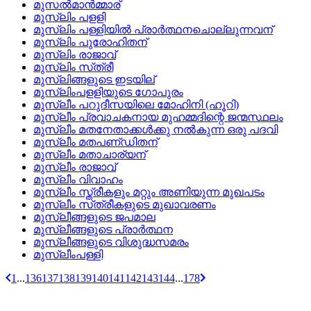
മുസല്‍മാന്‍മ്മാര്
മുസ്ലിം പളളി
മുസ്ലിം പള്ളിയില്‍ പ്രാര്‍ത്ഥനചൊല്ലുന്നവന്
മുസ്ലിം പുരോഹിതന്
മുസ്ലിം രാജാവ്
മുസ്ലിം സ്‌ത്രീ
മുസ്ലിങ്ങളുടെ ഇടയില്
മുസ്ലിംപളളിയുടെ ഗോപുരം
മുസ്ലീം പറുദീസയിലെ മോഹിനി (ഹൂറി)
മുസ്ലീം പ്രവാചകനായ മുഹമ്മദിന്റെ ജന്മസ്ഥലം
മുസ്ലീം മതനേതാക്കള്‍ക്കു നല്‍കുന്ന ഒരു പദവി
മുസ്ലീം മതപണ്‌ഡിതന്
മുസ്ലീം മതാചാര്യന്
മുസ്ലീം രാജാവ്
മുസ്ലീം വിവാഹം
മുസ്ലീം സ്ത്രീകളും മറ്റും അണിയുന്ന മുഖപടം
മുസ്ലീം സ്‌ത്രീകളുടെ മുഖാവരണം
മുസ്ലീങ്ങളുടെ ജപമാല
മുസ്ലീങ്ങളുടെ പ്രാര്‍ത്ഥന
മുസ്ലീങ്ങളുടെ വിശുദ്ധസമരം
മുസ്ലീംപള്ളി
1
...
136
137
138
139
140
141
142
143
144
...
178