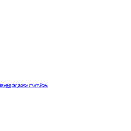
കിഴങ്ങുള്ളതുമായ സസ്യം