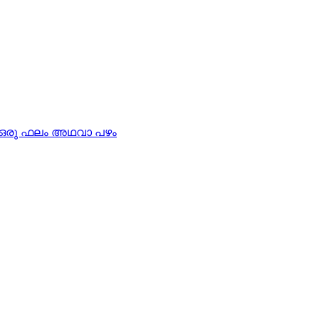
ള ഒരു ഫലം അഥവാ പഴം