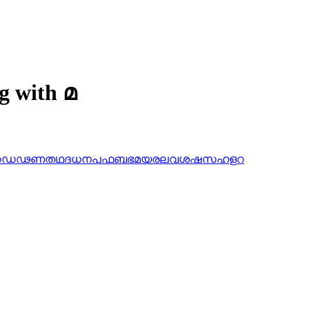
g with മ
ഠ
ഡ
ഢ
ണ
ത
ഥ
ദ
ധ
ന
പ
ഫ
ബ
ഭ
മ
യ
ര
ല
വ
ശ
ഷ
സ
ഹ
ള
റ