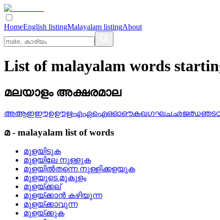
Home
English listing
Malayalam listing
About
List of malayalam words startin
മലയാളം അക്ഷരമാല
അ
ആ
ഇ
ഈ
ഉ
ഊ
ഋ
എ
ഏ
ഐ
ഒ
ഓ
ഔ
ക
ഖ
ഗ
ഘ
ച
ഛ
ജ
ഝ
ഞ
ട
മ
-
malayalam
list of words
മുളയിടുക
മുളയിലേ നുള്ളുക
മുളയില്‍തന്നെ നുള്ളിക്കളയുക
മുളയുടെ മുകുളം
മുളയ്‌ക്കല്
മുളയ്‌ക്കാന്‍ കഴിയുന്ന
മുളയ്‌ക്കാവുന്ന
മുളയ്‌ക്കുക