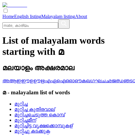
Home
English listing
Malayalam listing
About
List of malayalam words
starting with മ
മലയാളം അക്ഷരമാല
അ
ആ
ഇ
ഈ
ഉ
ഊ
ഋ
എ
ഏ
ഐ
ഒ
ഓ
ഔ
ക
ഖ
ഗ
ഘ
ച
ഛ
ജ
ഝ
ഞ
ട
മ
-
malayalam
list of words
മുറിച്ച
മുറിച്ച കുതിരവാല്
മുറിച്ചചെടുത്ത കൊമ്പ്
മുറിച്ചമീന്
മുറിച്ചിട്ട വൃക്ഷക്കൊമ്പുകള്
മുറിച്ചു കടക്കുക