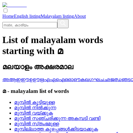
Home
English listing
Malayalam listing
About
List of malayalam words
starting with മ
മലയാളം അക്ഷരമാല
അ
ആ
ഇ
ഈ
ഉ
ഊ
ഋ
എ
ഏ
ഐ
ഒ
ഓ
ഔ
ക
ഖ
ഗ
ഘ
ച
ഛ
ജ
ഝ
ഞ
ട
മ
-
malayalam
list of words
മുമ്പില്‍ കൂട്ടിയുള്ള
മുമ്പില്‍ നില്‍ക്കുന്ന
മുമ്പില്‍ വയ്‌ക്കുക
മുമ്പില്‍ സഞ്ചരിക്കുന്ന അകമ്പടി വണ്ടി
മുമ്പില്‍ സ്‌തംഭമുള്ള
മുമ്പില്ലാത്ത കുഴപ്പങ്ങള്‍ക്കിടയാക്കുക