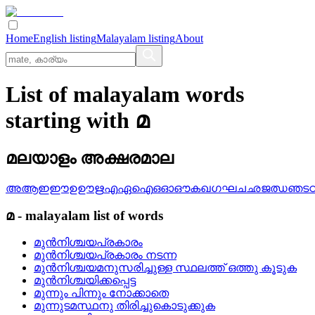
Home
English listing
Malayalam listing
About
List of malayalam words
starting with മ
മലയാളം അക്ഷരമാല
അ
ആ
ഇ
ഈ
ഉ
ഊ
ഋ
എ
ഏ
ഐ
ഒ
ഓ
ഔ
ക
ഖ
ഗ
ഘ
ച
ഛ
ജ
ഝ
ഞ
ട
മ
-
malayalam
list of words
മുന്‍നിശ്ചയപ്രകാരം
മുന്‍നിശ്ചയപ്രകാരം നടന്ന
മുന്‍നിശ്ചയമനുസരിച്ചുള്ള സ്ഥലത്ത്‌ ഒത്തു കൂടുക
മുന്‍നിശ്ചയിക്കപ്പെട്ട
മുന്നും പിന്നും നോക്കാതെ
മുന്നുടമസ്ഥനു തിരിച്ചുകൊടുക്കുക