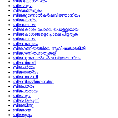
ബീജ കോശവീക്കം
ബീജ പുടം
ബീജകഞ്ചുകം
ബീജകുണോല്‍കര്‍ഷവിജ്ഞാനീയം
ബീജകേന്ദ്രം
ബീജകോശം
ബീജകോശം പോലെ പൊള്ളയായ
ബീജകോശങ്ങളെപ്പോലെ പിളരുക
ബീജകോശം
ബീജഗണിതം
ബീജഗണിതത്തിലെ ആവിഷ്‌ക്കാരരീതി
ബീജഗണിതധാതുക്കള്
ബീജഗുണോല്‍കര്‍ഷ വിജ്ഞാനീയം
ബീജഗ്രന്ഥി
ബീജചര്‍മ്മം
ബീജതത്ത്വം
ബീജനാശിനി
ബീജനിര്‍മ്മിതവസ്‌തു
ബീജപത്രം
ബീജപരമായ
ബീജപുടം
ബീജപ്രകൃതി
ബീജബിന്ദു
ബീജമായ
ബീജമൂലം