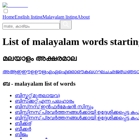
Home
English listing
Malayalam listing
About
List of malayalam words starti
മലയാളം അക്ഷരമാല
അ
ആ
ഇ
ഈ
ഉ
ഊ
ഋ
എ
ഏ
ഐ
ഒ
ഓ
ഔ
ക
ഖ
ഗ
ഘ
ച
ഛ
ജ
ഝ
ഞ
ട
ബ
-
malayalam
list of words
ബിസ്കറ്റ് മുതലായവ)
ബിസ്‌ക്കറ്റ്‌ എന്ന പലഹാരം
ബിസ്‌നസ്‌ ഇന്‍ഫര്‍മേഷന്‍ സിസ്റ്റം
ബിസ്സിനസ്‌ പ്രവര്‍ത്തനങ്ങള്‍ക്കായി ഉദ്ദേശിക്കപ്പെട്ട കപ്
ബിസ്സിനസ്‌ പ്രവര്‍ത്തനങ്ങള്‍ക്കായി ഉദ്ദേശിക്കപ്പെട്ട കപ്
ബീക്കര്
ബീക്കര്‍
ബീജം