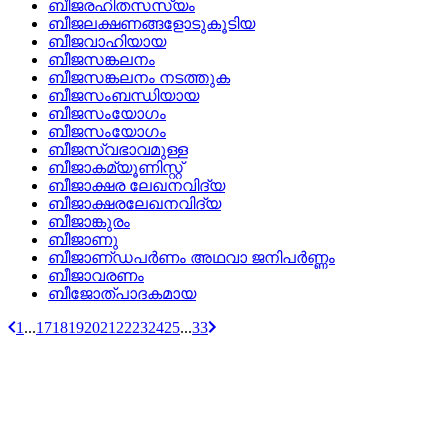
ബീജരഹിതസസ്യം
ബീജലക്ഷണങ്ങളോടുകൂടിയ
ബീജവാഹിയായ
ബീജസങ്കലനം
ബീജസങ്കലനം നടത്തുക
ബീജസംബന്ധിയായ
ബീജസംയോഗം
ബീജസംയോഗം
ബീജസ്വഭാവമുള്ള
ബീജാകമ്യൂണിസ്റ്റ്
ബീജാക്ഷര ലേഖനവിദ്യ
ബീജാക്ഷരലേഖനവിദ്യ
ബീജാങ്കുരം
ബീജാണു
ബീജാണ്‌ഡപര്‍ണം അഥവാ ജനിപര്‍ണ്ണം
ബീജാവരണം
ബീജോത്‌പാദകമായ
1
...
17
18
19
20
21
22
23
24
25
...
33