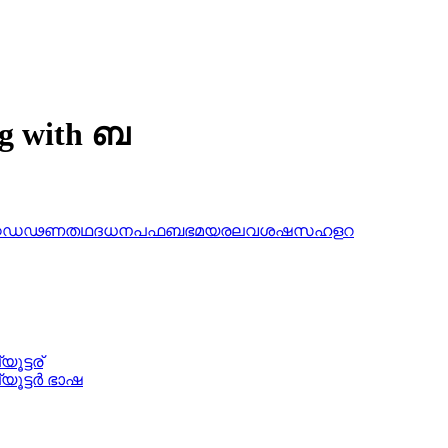
ng with ബ
ഠ
ഡ
ഢ
ണ
ത
ഥ
ദ
ധ
ന
പ
ഫ
ബ
ഭ
മ
യ
ര
ല
വ
ശ
ഷ
സ
ഹ
ള
റ
യൂട്ടര്
യൂട്ടര്‍ ഭാഷ