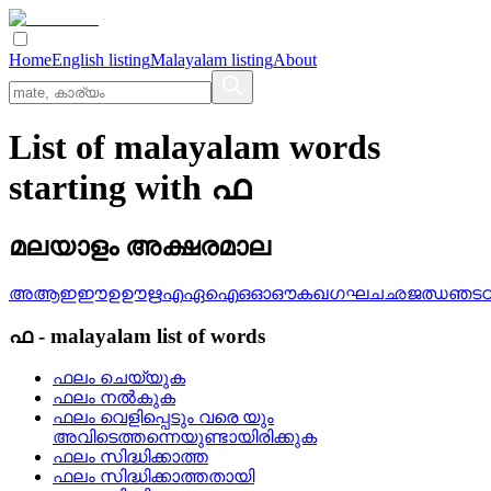
Home
English listing
Malayalam listing
About
List of malayalam words
starting with ഫ
മലയാളം അക്ഷരമാല
അ
ആ
ഇ
ഈ
ഉ
ഊ
ഋ
എ
ഏ
ഐ
ഒ
ഓ
ഔ
ക
ഖ
ഗ
ഘ
ച
ഛ
ജ
ഝ
ഞ
ട
ഫ
-
malayalam
list of words
ഫലം ചെയ്യുക
ഫലം നല്‍കുക
ഫലം വെളിപ്പെടും വരെ യും
അവിടെത്തന്നെയുണ്ടായിരിക്കുക
ഫലം സിദ്ധിക്കാത്ത
ഫലം സിദ്ധിക്കാത്തതായി