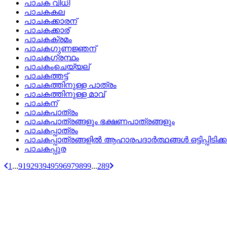
പാചക വിധി
പാചകകല
പാചകക്കാരന്
പാചകക്കാര്
പാചകക്രമം
പാചകഗുണജ്ഞന്
പാചകഗ്രന്ഥം
പാചകംചെയ്യല്
പാചകത്തട്ട്
പാചകത്തിനുള്ള പാത്രം
പാചകത്തിനുള്ള മാവ്
പാചകന്
പാചകപാത്രം
പാചകപാത്രങ്ങളും ഭക്ഷണപാത്രങ്ങളും
പാചകപ്പാത്രം
പാചകപ്പാത്രങ്ങളില്‍ ആഹാരപദാര്‍ത്ഥങ്ങള്‍ ഒട്ടിപ്പിടിക്ക
പാചകപ്പുര
1
...
91
92
93
94
95
96
97
98
99
...
289