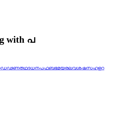
ng with പ
ഠ
ഡ
ഢ
ണ
ത
ഥ
ദ
ധ
ന
പ
ഫ
ബ
ഭ
മ
യ
ര
ല
വ
ശ
ഷ
സ
ഹ
ള
റ