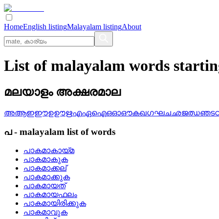
Home
English listing
Malayalam listing
About
List of malayalam words starti
മലയാളം അക്ഷരമാല
അ
ആ
ഇ
ഈ
ഉ
ഊ
ഋ
എ
ഏ
ഐ
ഒ
ഓ
ഔ
ക
ഖ
ഗ
ഘ
ച
ഛ
ജ
ഝ
ഞ
ട
പ
-
malayalam
list of words
പാകമാകായ്‌മ
പാകമാകുക
പാകമാക്കല്
പാകമാക്കുക
പാകമായത്
പാകമായഫലം
പാകമായിരിക്കുക
പാകമാവുക