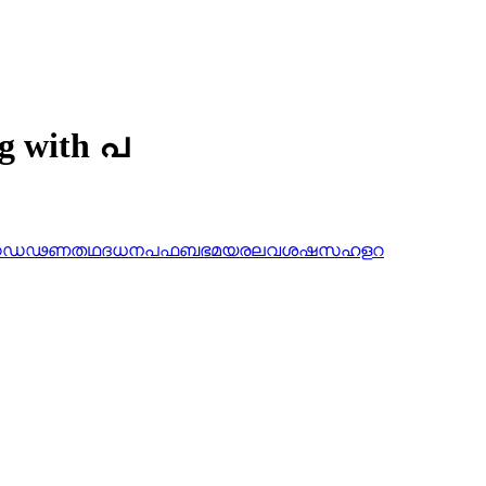
ng with പ
ഠ
ഡ
ഢ
ണ
ത
ഥ
ദ
ധ
ന
പ
ഫ
ബ
ഭ
മ
യ
ര
ല
വ
ശ
ഷ
സ
ഹ
ള
റ