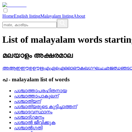
Home
English listing
Malayalam listing
About
List of malayalam words starti
മലയാളം അക്ഷരമാല
അ
ആ
ഇ
ഈ
ഉ
ഊ
ഋ
എ
ഏ
ഐ
ഒ
ഓ
ഔ
ക
ഖ
ഗ
ഘ
ച
ഛ
ജ
ഝ
ഞ
ട
പ
-
malayalam
list of words
പശ്ചാത്താപരഹിതനായ
പശ്ചാത്താപാകുലന്
പശ്ചാത്യന്
പശ്ചാത്യരുടെ കുട്ടിച്ചാത്തന്
പശ്ചാദവസ്ഥാനം
പശ്ചാദ്‌ഗമനം
പശ്ചാല്‍ ജീവിക്കുക
പശ്ചാല്‍ഗതി