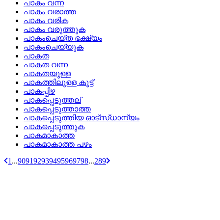
പാകം വന്ന
പാകം വരാത്ത
പാകം വരിക
പാകം വരുത്തുക
പാകംചെയ്ത ഭക്ഷ്യം
പാകംചെയ്യുക
പാകത
പാകത വന്ന
പാകതയുള്ള
പാകത്തിലുള്ള കൂട്ട്
പാകപ്പിഴ
പാകപ്പെടുത്തല്
പാകപ്പെടുത്താത്ത
പാകപ്പെടുത്തിയ ഓട്‌സ്‌ധാന്യം
പാകപ്പെടുത്തുക
പാകമാകാത്ത
പാകമാകാത്ത പഴം
1
...
90
91
92
93
94
95
96
97
98
...
289