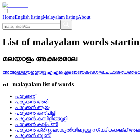
Home
English listing
Malayalam listing
About
List of malayalam words starti
മലയാളം അക്ഷരമാല
അ
ആ
ഇ
ഈ
ഉ
ഊ
ഋ
എ
ഏ
ഐ
ഒ
ഓ
ഔ
ക
ഖ
ഗ
ഘ
ച
ഛ
ജ
ഝ
ഞ
ട
പ
-
malayalam
list of words
പരുക്കന്
പരുക്കന്‍ അരി
പരുക്കന്‍ ആയ
പരുക്കന്‍ കന്പിളി
പരുക്കന്‍ കമ്പിളിത്തുളി
പരുക്കന്‍ കല്‌പണി
പരുക്കന്‍ ക്രിസ്റ്റലാകൃതിയിലുള്ള സ്‌ഫടികക്കല്ല്‌ അല്ല
പരുക്കന്‍ തുണി