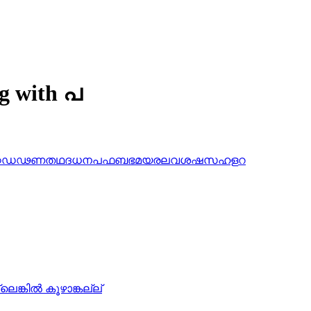
ng with പ
ഠ
ഡ
ഢ
ണ
ത
ഥ
ദ
ധ
ന
പ
ഫ
ബ
ഭ
മ
യ
ര
ല
വ
ശ
ഷ
സ
ഹ
ള
റ
െങ്കില്‍ കൂഴാങ്കല്ല്