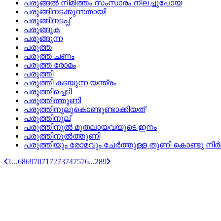
പരുങ്ങല്‍ നിമിത്തം സംസാരം നിലച്ചുപോയ
പരുങ്ങിനടക്കുന്നതായി
പരുങ്ങിനടപ്പ്
പരുങ്ങുക
പരുങ്ങുന്ന
പരുത്ത
പരുത്ത ചണം
പരുത്ത രോമം
പരുത്തി
പരുത്തി കടയുന്ന യന്ത്രം
പരുത്തിച്ചെടി
പരുത്തിത്തുണി
പരുത്തിനൂലുകൊണ്ടുണ്ടാക്കിയത്
പരുത്തിനൂല്
പരുത്തിനൂല്‍ മുതലായവയുടെ ഇനം
പരുത്തിനൂല്‍ത്തുണി
പരുത്തിയും രോമവും ചേര്‍ത്തുള്ള തുണി കൊണ്ടു നിര്‍മ്മ
1
...
68
69
70
71
72
73
74
75
76
...
289