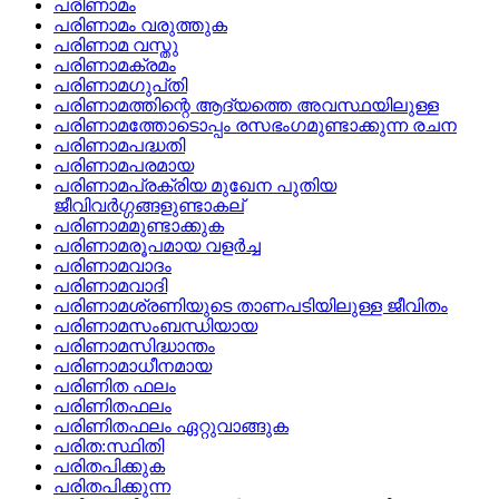
പരിണാമം
പരിണാമം വരുത്തുക
പരിണാമ വസ്തു
പരിണാമക്രമം
പരിണാമഗുപ്‌തി
പരിണാമത്തിന്റെ ആദ്യത്തെ അവസ്ഥയിലുള്ള
പരിണാമത്തോടൊപ്പം രസഭംഗമുണ്ടാക്കുന്ന രചന
പരിണാമപദ്ധതി
പരിണാമപരമായ
പരിണാമപ്രക്രിയ മുഖേന പുതിയ
ജീവിവര്‍ഗ്ഗങ്ങളുണ്ടാകല്
പരിണാമമുണ്ടാക്കുക
പരിണാമരൂപമായ വളര്‍ച്ച
പരിണാമവാദം
പരിണാമവാദി
പരിണാമശ്രണിയുടെ താണപടിയിലുള്ള ജീവിതം
പരിണാമസംബന്ധിയായ
പരിണാമസിദ്ധാന്തം
പരിണാമാധീനമായ
പരിണിത ഫലം
പരിണിതഫലം
പരിണിതഫലം ഏറ്റുവാങ്ങുക
പരിത:സ്ഥിതി
പരിതപിക്കുക
പരിതപിക്കുന്ന