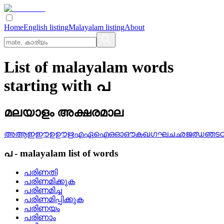
Home
English listing
Malayalam listing
About
List of malayalam words
starting with പ
മലയാളം അക്ഷരമാല
അ
ആ
ഇ
ഈ
ഉ
ഊ
ഋ
എ
ഏ
ഐ
ഒ
ഓ
ഔ
ക
ഖ
ഗ
ഘ
ച
ഛ
ജ
ഝ
ഞ
ട
പ
-
malayalam
list of words
പരിണതി
പരിണമിക്കുക
പരിണമിച്ച
പരിണമിപ്പിക്കുക
പരിണയം
പരിണാം