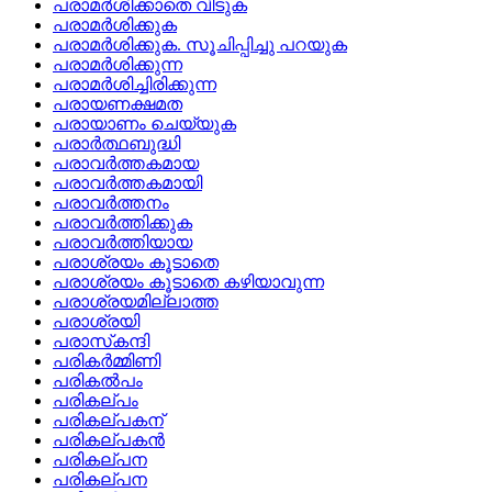
പരാമര്‍ശിക്കാതെ വിടുക
പരാമര്‍ശിക്കുക
പരാമര്‍ശിക്കുക. സൂചിപ്പിച്ചു പറയുക
പരാമര്‍ശിക്കുന്ന
പരാമര്‍ശിച്ചിരിക്കുന്ന
പരായണക്ഷമത
പരായാണം ചെയ്യുക
പരാര്‍ത്ഥബുദ്ധി
പരാവര്‍ത്തകമായ
പരാവര്‍ത്തകമായി
പരാവര്‍ത്തനം
പരാവര്‍ത്തിക്കുക
പരാവര്‍ത്തിയായ
പരാശ്രയം കൂടാതെ
പരാശ്രയം കൂടാതെ കഴിയാവുന്ന
പരാശ്രയമില്ലാത്ത
പരാശ്രയി
പരാസ്‌കന്ദി
പരികര്‍മ്മിണി
പരികല്‍പം
പരികല്പം
പരികല്പകന്
പരികല്പകന്‍
പരികല്‌പന
പരികല്പന