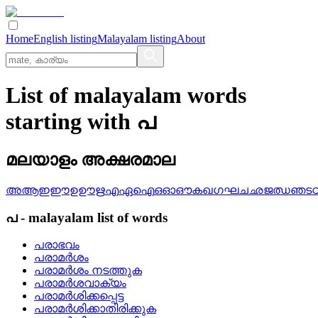
Home
English listing
Malayalam listing
About
List of malayalam words
starting with പ
മലയാളം അക്ഷരമാല
അ
ആ
ഇ
ഈ
ഉ
ഊ
ഋ
എ
ഏ
ഐ
ഒ
ഓ
ഔ
ക
ഖ
ഗ
ഘ
ച
ഛ
ജ
ഝ
ഞ
ട
പ
-
malayalam
list of words
പരാഭവം
പരാമര്‍ശം
പരാമര്‍ശം നടത്തുക
പരാമര്‍ശവാക്യം
പരാമര്‍ശിക്കപ്പെട്ട
പരാമര്‍ശിക്കാതിരിക്കുക