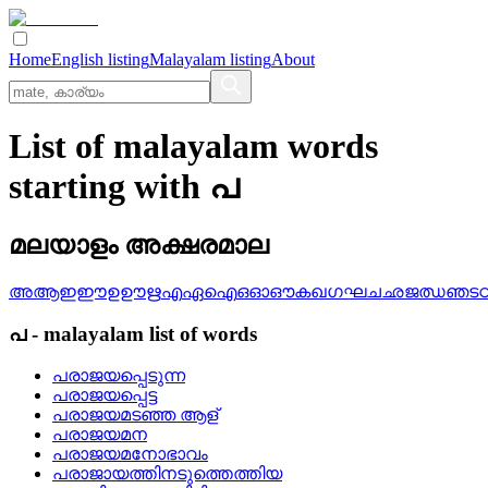
Home
English listing
Malayalam listing
About
List of malayalam words
starting with പ
മലയാളം അക്ഷരമാല
അ
ആ
ഇ
ഈ
ഉ
ഊ
ഋ
എ
ഏ
ഐ
ഒ
ഓ
ഔ
ക
ഖ
ഗ
ഘ
ച
ഛ
ജ
ഝ
ഞ
ട
പ
-
malayalam
list of words
പരാജയപ്പെടുന്ന
പരാജയപ്പെട്ട
പരാജയമടഞ്ഞ ആള്
പരാജയമന
പരാജയമനോഭാവം
പരാജായത്തിനടുത്തെത്തിയ