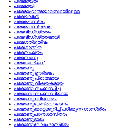
പരമമായത്
പരമമായി
പരമമാഹാത്മയാവസ്ഥയിലുള്ള
പരമയാതന
പരമരഹസ്യം
പരമരഹസ്യമായ
പരമവിഡ്‌ഢിത്തം
പരമവിഡ്‌ഢിത്തമായി
പരമശത്രുത്വം
പരമശാന്തിത
പരമസംഖ്യം
പരമസാധു
പരമാചാര്യന്
പരമാണു
പരമാണു ഊര്‍ജ്ജം
പരമാണു പ്രായമായ
പരമാണു വിഷയകമായ
പരമാണു സംബന്ധിച്ച
പരമാണു സംബന്ധിയായ
പരമാണു സിദ്ധാന്തം
പരമാണുകേന്ദ്രവിഘടനം
പരമാണുക്കളെക്കുറിച്ച്‌ പഠിക്കുന്ന ശാസ്‌ത്രം
പരമാണുപഠനശാസ്‌ത്രം
പരമാണുഭാരം
പരമാണുലോകശാസ്‌ത്രം