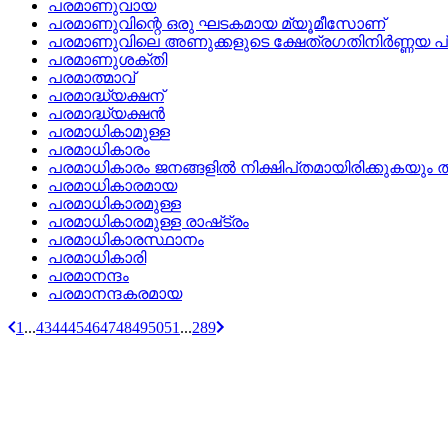
പരമാണുവായ
പരമാണുവിന്റെ ഒരു ഘടകമായ മ്യൂമീസോണ്
പരമാണുവിലെ അണുക്കളുടെ ക്ഷേത്രഗതിനിര്‍ണ്ണയ 
പരമാണുശക്തി
പരമാത്മാവ്
പരമാദ്ധ്യക്ഷന്
പരമാദ്ധ്യക്ഷന്‍
പരമാധികാമുള്ള
പരമാധികാരം
പരമാധികാരം ജനങ്ങളില്‍ നിക്ഷിപ്‌തമായിരിക്കുകയും 
പരമാധികാരമായ
പരമാധികാരമുള്ള
പരമാധികാരമുള്ള രാഷ്‌ട്രം
പരമാധികാരസ്ഥാനം
പരമാധികാരി
പരമാനന്ദം
പരമാനന്ദകരമായ
1
...
43
44
45
46
47
48
49
50
51
...
289