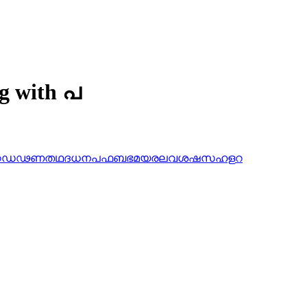
ng with പ
ഠ
ഡ
ഢ
ണ
ത
ഥ
ദ
ധ
ന
പ
ഫ
ബ
ഭ
മ
യ
ര
ല
വ
ശ
ഷ
സ
ഹ
ള
റ