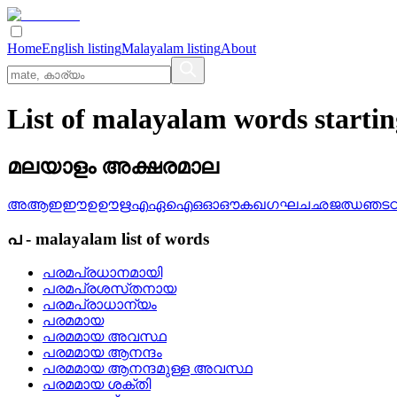
Home
English listing
Malayalam listing
About
List of malayalam words starti
മലയാളം അക്ഷരമാല
അ
ആ
ഇ
ഈ
ഉ
ഊ
ഋ
എ
ഏ
ഐ
ഒ
ഓ
ഔ
ക
ഖ
ഗ
ഘ
ച
ഛ
ജ
ഝ
ഞ
ട
പ
-
malayalam
list of words
പരമപ്രധാനമായി
പരമപ്രശസ്‌തനായ
പരമപ്രാധാന്യം
പരമമായ
പരമമായ അവസ്ഥ
പരമമായ ആനന്ദം
പരമമായ ആനന്ദമുള്ള അവസ്ഥ
പരമമായ ശക്തി