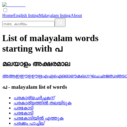
Home
English listing
Malayalam listing
About
List of malayalam words
starting with പ
മലയാളം അക്ഷരമാല
അ
ആ
ഇ
ഈ
ഉ
ഊ
ഋ
എ
ഏ
ഐ
ഒ
ഓ
ഔ
ക
ഖ
ഗ
ഘ
ച
ഛ
ജ
ഝ
ഞ
ട
പ
-
malayalam
list of words
പരകാര്യചര്‍ച്ചകന്
പരകാര്യത്തില്‍ തലയിടുക
പരകോടി
പരകോടി
പരകോടിയില്‍ എത്തുക
പരക്കം പാച്ചില്