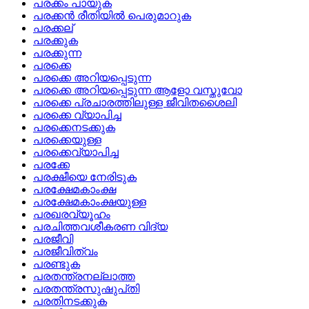
പരക്കം പായുക
പരക്കന്‍ രീതിയില്‍ പെരുമാറുക
പരക്കല്
പരക്കുക
പരക്കുന്ന
പരക്കെ
പരക്കെ അറിയപ്പെടുന്ന
പരക്കെ അറിയപ്പെടുന്ന ആളോ വസ്തുവോ
പരക്കെ പ്രചാരത്തിലുള്ള ജീവിതശൈലി
പരക്കെ വ്യാപിച്ച
പരക്കെനടക്കുക
പരക്കെയുള്ള
പരക്കെവ്യാപിച്ച
പരക്കേ
പരക്ഷീയെ നേരിടുക
പരക്ഷേമകാംക്ഷ
പരക്ഷേമകാംക്ഷയുള്ള
പരഖരവ്യൂഹം
പരചിത്തവശീകരണ വിദ്യ
പരജീവി
പരജീവിത്വം
പരണ്ടുക
പരതന്ത്രനല്ലാത്ത
പരതന്ത്രസുഷുപ്‌തി
പരതിനടക്കുക