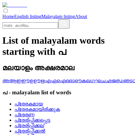
Home
English listing
Malayalam listing
About
List of malayalam words
starting with പ
മലയാളം അക്ഷരമാല
അ
ആ
ഇ
ഈ
ഉ
ഊ
ഋ
എ
ഏ
ഐ
ഒ
ഓ
ഔ
ക
ഖ
ഗ
ഘ
ച
ഛ
ജ
ഝ
ഞ
ട
പ
-
malayalam
list of words
പ്രേരകമായ
പ്രേരകമായിരിക്കുക
പ്രേരണ
പ്രേരിപ്പിക്കപ്പെട്ട
പ്രേരിപ്പിക്കല്
പ്രേരിപ്പിക്കല്‍