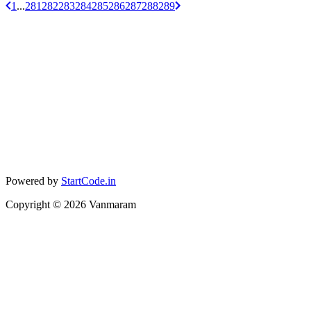
1
...
281
282
283
284
285
286
287
288
289
Powered by
StartCode.in
Copyright ©
2026
Vanmaram