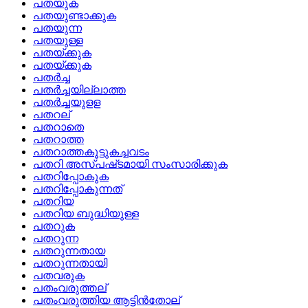
പതയുക
പതയുണ്ടാക്കുക
പതയുന്ന
പതയുള്ള
പതയ്‌ക്കുക
പതയ്ക്കുക
പതര്‍ച്ച
പതര്‍ച്ചയില്ലാത്ത
പതര്‍ച്ചയുളള
പതറല്
പതറാതെ
പതറാത്ത
പതറാത്തകൂട്ടുകച്ചവടം
പതറി അസ്‌പഷ്‌ടമായി സംസാരിക്കുക
പതറിപ്പോകുക
പതറിപ്പോകുന്നത്
പതറിയ
പതറിയ ബുദ്ധിയുള്ള
പതറുക
പതറുന്ന
പതറുന്നതായ
പതറുന്നതായി
പതവരുക
പതംവരുത്തല്
പതംവരുത്തിയ ആട്ടിന്‍തോല്