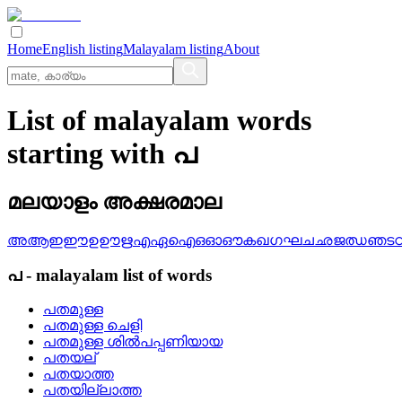
Home
English listing
Malayalam listing
About
List of malayalam words
starting with പ
മലയാളം അക്ഷരമാല
അ
ആ
ഇ
ഈ
ഉ
ഊ
ഋ
എ
ഏ
ഐ
ഒ
ഓ
ഔ
ക
ഖ
ഗ
ഘ
ച
ഛ
ജ
ഝ
ഞ
ട
പ
-
malayalam
list of words
പതമുള്ള
പതമുള്ള ചെളി
പതമുള്ള ശില്‍പപ്പണിയായ
പതയല്
പതയാത്ത
പതയില്ലാത്ത