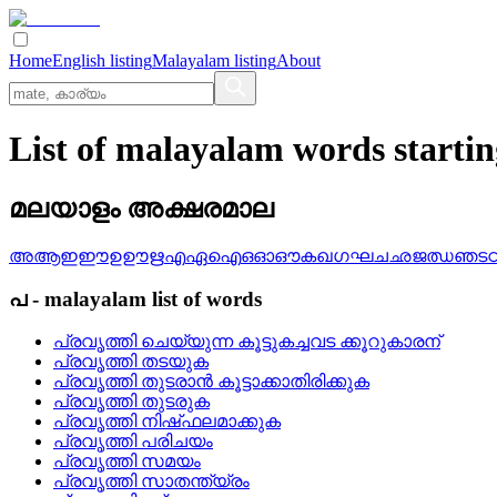
Home
English listing
Malayalam listing
About
List of malayalam words starti
മലയാളം അക്ഷരമാല
അ
ആ
ഇ
ഈ
ഉ
ഊ
ഋ
എ
ഏ
ഐ
ഒ
ഓ
ഔ
ക
ഖ
ഗ
ഘ
ച
ഛ
ജ
ഝ
ഞ
ട
പ
-
malayalam
list of words
പ്രവൃത്തി ചെയ്യുന്ന കൂട്ടുകച്ചവട ക്കൂറുകാരന്
പ്രവൃത്തി തടയുക
പ്രവൃത്തി തുടരാന്‍ കൂട്ടാക്കാതിരിക്കുക
പ്രവൃത്തി തുടരുക
പ്രവൃത്തി നിഷ്‌ഫലമാക്കുക
പ്രവൃത്തി പരിചയം
പ്രവൃത്തി സമയം
പ്രവൃത്തി സാതന്ത്യ്രം