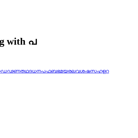
ng with പ
ഠ
ഡ
ഢ
ണ
ത
ഥ
ദ
ധ
ന
പ
ഫ
ബ
ഭ
മ
യ
ര
ല
വ
ശ
ഷ
സ
ഹ
ള
റ