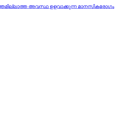
ാരുത്തമില്ലാത്ത അവസ്ഥ ഉളവാക്കുന്ന മാനസികരോഗം