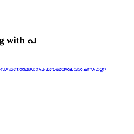
ng with പ
ഠ
ഡ
ഢ
ണ
ത
ഥ
ദ
ധ
ന
പ
ഫ
ബ
ഭ
മ
യ
ര
ല
വ
ശ
ഷ
സ
ഹ
ള
റ