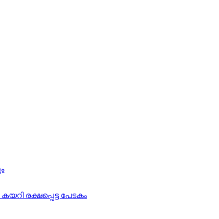
ും
യറി രക്ഷപ്പെട്ട പേടകം