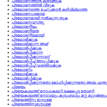
പ്രലോഭനത്തിന്‍ കീഴടങ്ങുക
പ്രലോഭനത്തില്‍ വീഴുക
പ്രലോഭനത്തെ ചെറുക്കാന്‍ കഴിവില്ലാത്ത
പ്രലോഭനപരമായ
പ്രലോഭനമായി നല്‍കുന്ന തുക
പ്രലോഭനവസ്‌തു
പ്രലോഭനീയം
പ്രലോഭനീയത
പ്രലോഭനീയമായി
പ്രലോഭിക്കുക
പ്രലോഭിക്കുന്ന ആള്
പ്രലോഭിപ്പിക്കുക
പ്രലോഭിപ്പിക്കുന്ന
പ്രലോഭിപ്പിക്കുന്നവന്
പ്രലോഭിപ്പിച്ച്‌ അടുപ്പിക്കുക
പ്രലോഭിപ്പിച്ച്‌ വശത്താക്കുക
പ്രലോഭനം
പ്രലോഭിക്കുക
പ്രലോഭിപ്പിക്കുക
പ്രലോഭിപ്പിക്കുന്നതോ മോഹിപ്പിക്കുന്നതോ ആയ എന്ത
പ്രളയം
പ്രളയകാലത്ത്‌ നോഹകയറി രക്ഷപ്പെട്ട തോണി
പ്രളയകാലത്ത് നോവയും കുടുംബവും മറ്റു മൃഗങ്ങളും ക
പ്രളയത്തിനു മുമ്പുള്ള
പ്രളയത്തിനുമുമ്പുള്ള