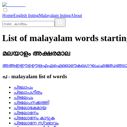
Home
English listing
Malayalam listing
About
List of malayalam words starti
മലയാളം അക്ഷരമാല
അ
ആ
ഇ
ഈ
ഉ
ഊ
ഋ
എ
ഏ
ഐ
ഒ
ഓ
ഔ
ക
ഖ
ഗ
ഘ
ച
ഛ
ജ
ഝ
ഞ
ട
പ
-
malayalam
list of words
പ്രലാപം
പ്രലാപഗീതം
പ്രലേപം
പ്രലേപനക്കത്തി
പ്രലോഭകമായ
പ്രലോഭനം
പ്രലോഭനം കാട്ടുക
പ്രലോഭന സ്വഭാവം