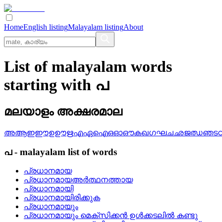
Home
English listing
Malayalam listing
About
List of malayalam words
starting with പ
മലയാളം അക്ഷരമാല
അ
ആ
ഇ
ഈ
ഉ
ഊ
ഋ
എ
ഏ
ഐ
ഒ
ഓ
ഔ
ക
ഖ
ഗ
ഘ
ച
ഛ
ജ
ഝ
ഞ
ട
പ
-
malayalam
list of words
പ്രധാനമായ
പ്രധാനമായഅര്‍ത്ഥനത്തായ
പ്രധാനമായി
പ്രധാനമായിരിക്കുക
പ്രധാനമായും
പ്രധാനമായും മെക്സിക്കന്‍ ഉള്‍ക്കടലില്‍ കണ്ടു