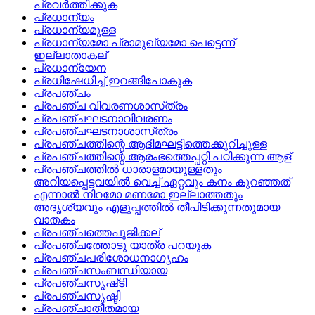
പ്രവര്‍ത്തിക്കുക
പ്രധാന്യം
പ്രധാന്യമുള്ള
പ്രധാന്യമോ പ്രാമുഖ്യമോ പെട്ടെന്ന്
ഇല്ലാതാകല്
പ്രധാന്യേന
പ്രധിഷേധിച്ച്‌ ഇറങ്ങിപോകുക
പ്രപഞ്ചം
പ്രപഞ്ച വിവരണശാസ്‌ത്രം
പ്രപഞ്ചഘടനാവിവരണം
പ്രപഞ്ചഘടനാശാസ്‌ത്രം
പ്രപഞ്ചത്തിന്റെ ആദിമഘട്ടിത്തെക്കുറിച്ചുള്ള
പ്രപഞ്ചത്തിന്റെ ആരംഭത്തെപ്പറ്റി പഠിക്കുന്ന ആള്
പ്രപഞ്ചത്തില്‍ ധാരാളമായുള്ളതും
അറിയപ്പെട്ടവയില്‍ വെച്ച്‌ ഏറ്റവും കനം കുറഞ്ഞത്‌
എന്നാല്‍ നിറമോ മണമോ ഇല്ലാത്തതും
അദൃശ്യവും എളുപ്പത്തില്‍ തീപിടിക്കുന്നതുമായ
വാതകം
പ്രപഞ്ചത്തെപൂജിക്കല്
പ്രപഞ്ചത്തോടു യാത്ര പറയുക
പ്രപഞ്ചപരിശോധനാഗൃഹം
പ്രപഞ്ചസംബന്ധിയായ
പ്രപഞ്ചസൃഷ്‌ടി
പ്രപഞ്ചസൃഷ്ടി
പ്രപഞ്ചാതീതമായ